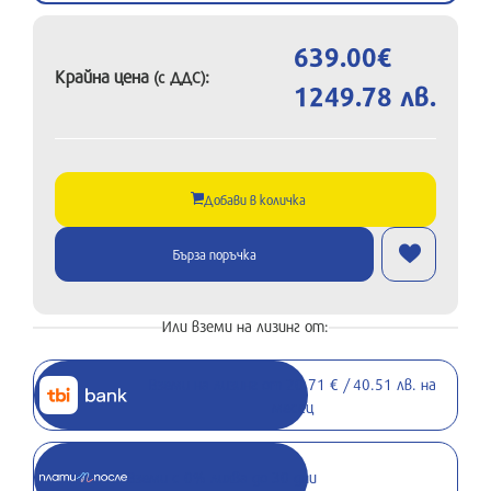
639.00€
Крайна цена
:
(с ДДС)
1249.78 лв.
Добави в количка
Бърза поръчка
Или вземи на лизинг от:
Вземи на лизинг от 20.71 € / 40.51 лв. на
месец
Вземи с 0% лихва до 30 дни