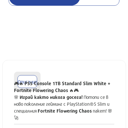
Описание
🎮🔥
PS5 Console 1TB Standard Slim White +
Fortnite Flowering Chaos
🔥🎮
🌸
Играй както никога досега!
Потопи се в
ново поколение гейминг с PlayStation®5 Slim и
специалния
Fortnite Flowering Chaos
пакет! 🌸
🚀