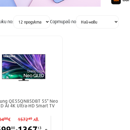
жи по:
Сортирай по
ung QE55QN85DBT 55" Neo
D AI 4K Ultra-HD Smart TV
00
49
04
€
1572
лв.
699
1367
00
13