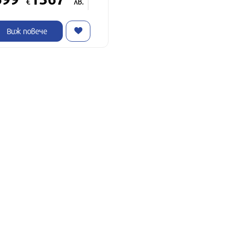
€
лв.
Виж повече