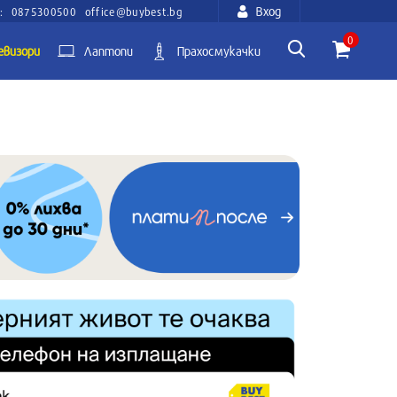
Вход
:
0875300500
office@buybest.bg
0
евизори
Лаптопи
Прахосмукачки