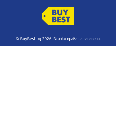
© BuyBest.bg 2026. Всички права са запазени.
Преглед на
Ек
кспресна
пратката
оф
оставка
нтакти
Обща информация
из
Блог
такти
Лизинг