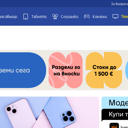
За въпроси
часовници
Таблети
Слушалки
Kонзоли
Тел