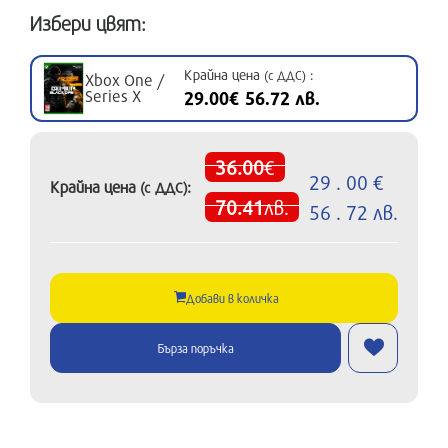
Избери цвят:
Крайна цена
:
(с ДДС)
Xbox One /
Series X
29.00€ 56.72 лв.
36.00
€
29 . 00 €
Крайна цена
:
(с ДДС)
70.41
лв.
56 . 72 лв.
Добави в количка
Бърза поръчка