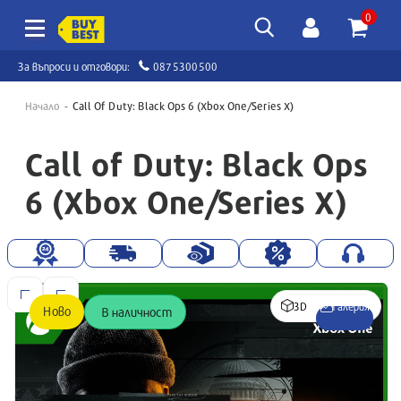
0
За въпроси и отговори:
0875300500
Начало
Call Of Duty: Black Ops 6 (Xbox One/Series X)
Call of Duty: Black Ops
6 (Xbox One/Series X)
3D
Галерия
Ново
В наличност