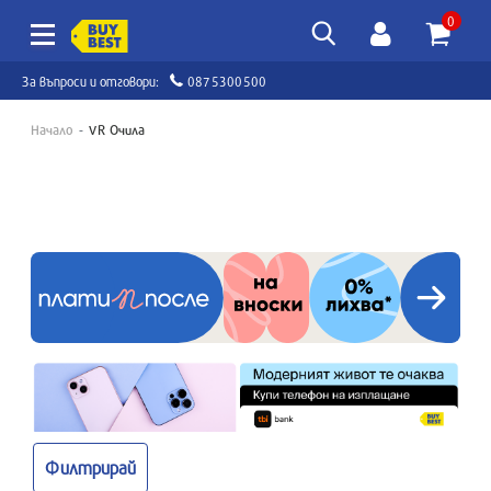
0
За въпроси и отговори:
0875300500
Начало
VR Очила
Филтрирай