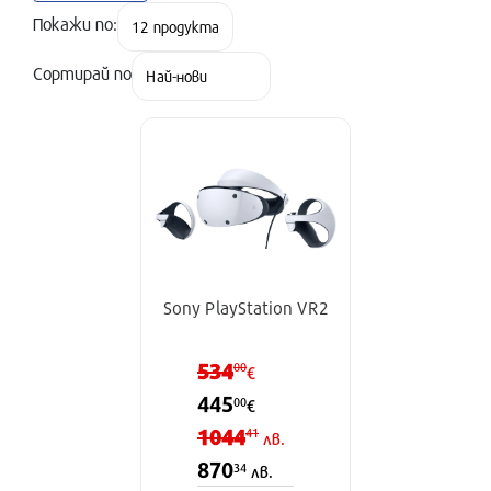
Покажи по:
Сортирай по
Sony PlayStation VR2
534
00
€
445
00
€
1044
41
лв.
870
34
лв.