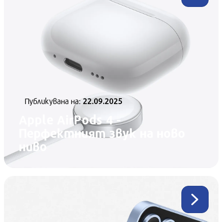
Публикувана нa:
22.09.2025
Apple AirPods 4 -
Перфектният звук на ново
ниво