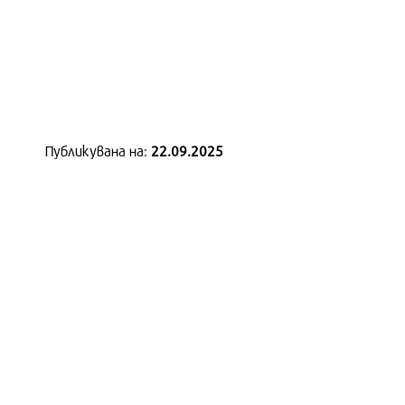
Публикувана нa:
22.09.2025
Смартфонът на бъдещето -
Samsung Galaxy S24 Ultra