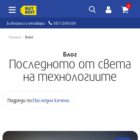
0
За въпроси и отговори:
0875300500
Начало
Блог
Блог
Последното от света
на технологиите
Подреди по: