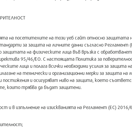
ВЕРИТЕЛНОСТ
та на посетителите на този уеб сайт относно защитата на
стандарти за защита на личните данни съгласно Регламент (
о защитата на физическите лица във връзка с обработването
 Директива 95/46/ЕО. С настоящата Политика за поверител
еските лица и полага всички необходими усилия за защита н
агане на технически и организационни мерки за защита на л
и постижения и осигуряват ниво на защита, което съответст
те, които трябва да бъдат защитени.
ост и в изпълнение на изискванията на Регламент (ЕС) 201
рителност;