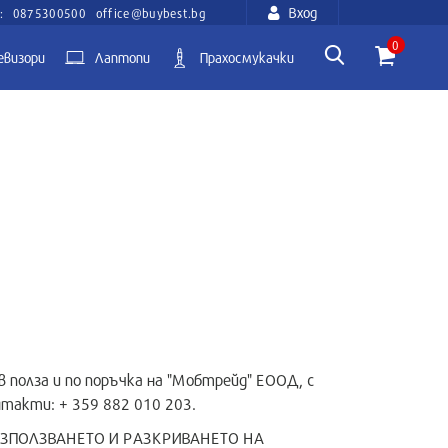
Вход
:
0875300500
office@buybest.bg
0
евизори
Лаптопи
Прахосмукачки
 полза и по поръчка на "Мобтрейд" ЕООД, с
онтакти: + 359 882 010 203.
ИЗПОЛЗВАНЕТО И РАЗКРИВАНЕТО НА