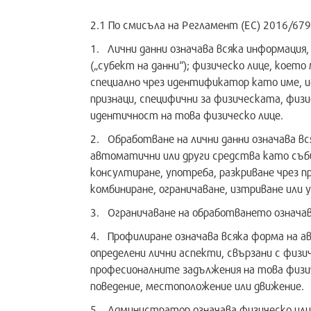
2.1 По смисъла на Регламент (ЕС) 2016/67
1. Лични данни означава всяка информация
(„субект на данни“); физическо лице, което
специално чрез идентификатор като име, и
признаци, специфични за физическата, физ
идентичност на това физическо лице.
2. Обработване на лични данни означава вс
автоматични или други средства като събир
консултиране, употреба, разкриване чрез п
комбиниране, ограничаване, изтриване или 
3. Oграничаване на обработването означава
4. Профилиране означава всяка форма на ав
определени лични аспекти, свързани с физич
професионалните задължения на това физич
поведение, местоположение или движение.
5. Aдминистратор означава физическо или ю