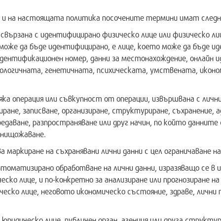
9 и на настоящата политика посочените термини имат следн
, свързана с идентифицирано физическо лице или физическо л
 може да бъде идентифицирано, е лице, което може да бъде ид
дентификационен номер, данни за местонахождение, онлайн и
иологичната, генетичната, психическата, умствената, икон
яка операция или съвкупност от операции, извършвана с лични 
ане, записване, организиране, структуриране, съхранение, а
редаване, разпространяване или друг начин, по който даннит
унищожаване.
 маркиране на съхранявани лични данни с цел ограничаване н
томатизирано обработване на лични данни, изразяващо се в из
еско лице, и по-конкретно за анализиране или прогнозиране н
еско лице, неговото икономическо състояние, здраве, лични 
ридическо лице, публичен орган, агенция или друга структур