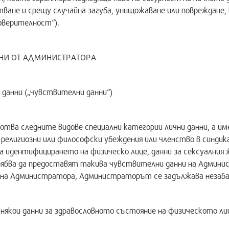
тване и срещу случайна загуба, унищожаване или повреждане,
оверителност“).
АНИ ОТ АДМИНИСТРАТОРА
 данни („чувствителни данни“)
тва следните видове специални категории лични данни, а име
 религиозни или философски убеждения или членство в синдика
а идентифицирането на физическо лице, данни за сексуалния
ябва да предоставят такива чувствителни данни на Админис
на Администратора, Администраторът се задължава незабав
якои данни за здравословното състояние на физическото лице