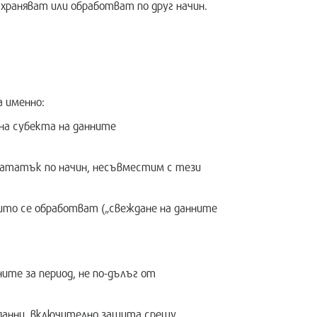
ъхраняват или обработват по друг начин.
 именно:
на субекта на данните
нататък по начин, несъвместим с тези
оито се обработват („свеждане на данните
те за период, не по-дълъг от
 данни, включително защита срещу