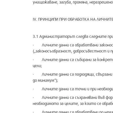
унищожаване, загуба, промяна, неразрешено
IV. ПРИНЦИПИ ПРИ ОБРАБОТКА НА ЛИЧНИТ
3.1 Администраторът следва следните прин
· Личните данни са обработвани законосъо
(„законосъобразност, добросъвестност и п
· Личните данни са събирани за конкретни
цели;
· Личните данни са подходящи, свързани с
до минимум“);
· Личните данни са точни и при необходи
· Личните данни са съхранявани във форма
необходимото за целите, за които се обраб
· Личните данни са обработвани по начин