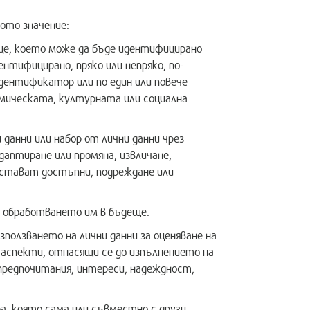
ото значение:
ице, което може да бъде идентифицирано
ентифицирано, пряко или непряко, по-
дентификатор или по един или повече
омическата, културната или социална
данни или набор от лични данни чрез
даптиране или промяна, извличане,
е стават достъпни, подреждане или
а обработването им в бъдеще.
ползването на лични данни за оценяване на
а аспекти, отнасящи се до изпълнението на
предпочитания, интереси, надеждност,
а, която сама или съвместно с други