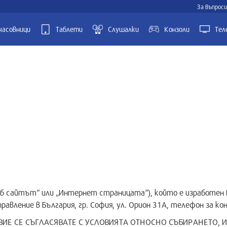
За въпроси
часовници
Таблети
Слушалки
Kонзоли
Тел
еб сайтът“ или „Интернет страницата“), който е изработен в
равление в България, гр. София, ул. Орион 31А, телефон за к
ВИЕ СЕ СЪГЛАСЯВАТЕ С УСЛОВИЯТА ОТНОСНО СЪБИРАНЕТО, 