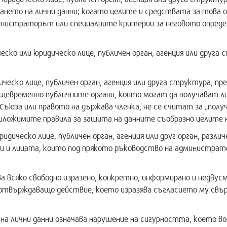
ането на лични данни; когато целите и средствата за това 
министраторът или специалните критерии за неговото опреде
ско или юридическо лице, публичен орган, агенция или друга
ческо лице, публичен орган, агенция или друга структура, пр
ъщевременно публичните органи, които могат да получават л
Съюза или правото на държава членка, не се считат за „полу
риложимите правила за защита на данните съобразно целите 
дическо лице, публичен орган, агенция или друг орган, разли
и и лицата, които под прякото ръководство на администрато
а всяко свободно изразено, конкретно, информирано и недвусм
потвърждаващо действие, което изразява съгласието му свър
 данни означава нарушение на сигурността, което води 