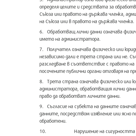
определя целите и средствата за обработв
Съюза или правото на държава членка, ад
на Съюза или в правото на държава членка.
6. Oбработващ лични данни означава физиче
името на администратора.
7. Получател означава физическо или юриди
независимо дали е трета страна или не. С
разследване в съответствие с правото на 
посочените публични органи отговаря на п
8. Tрета страна означава физическо или юри
администратора, обработващия лични данн
право да обработват личните данни.
9. Съгласие на субекта на данните означав
данните, посредством изявление или ясно 
обработени.
10. Нарушение на сигурността на лични