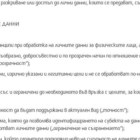
 разкриване или достъп до лични данни, които се предават, с
Е ДАННИ
ципи при обработка на личните данни за физическите лица, а
бразно, добросъвестно и по прозрачен начин по отношение 
розрачност“);
, изрично указани и легитимни цели и не се обработват по-
ъс и ограничени до необходимото във връзка с целите, за к
мост да бъдат поддържани в актуален вид („точност“);
, която да позволява идентифицирането на субекта на данни
отват личните данни („ограничение на съхранението“);
, който гарантира подходящо ниво на сигурност на личните