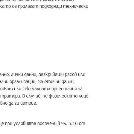
 като се прилагат подходящи технически
нно: лични данни, разкриващи расов или
лни организации, генетични данни,
 живот или сексуалната ориентация на
тратора. В случай, че физическото лице
но да ги изтрие.
 при условията посочени в чл. 5.10 от