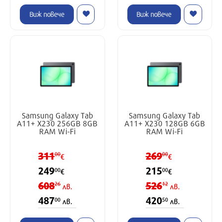
Виж повече
Виж повече
Samsung Galaxy Tab
Samsung Galaxy Tab
A11+ X230 256GB 8GB
A11+ X230 128GB 6GB
RAM Wi-Fi
RAM Wi-Fi
311
269
00
00
€
€
249
215
00
00
€
€
608
526
26
12
лв.
лв.
487
420
00
50
лв.
лв.