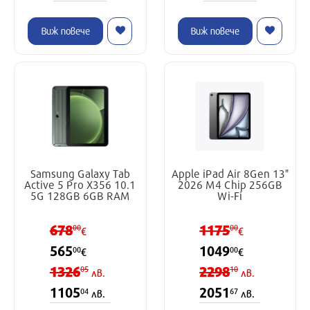
Виж повече
Виж повече
Samsung Galaxy Tab
Apple iPad Air 8Gen 13"
Active 5 Pro X356 10.1
2026 M4 Chip 256GB
5G 128GB 6GB RAM
Wi-Fi
678
1175
00
00
€
€
565
1049
00
00
€
€
1326
2298
05
10
лв.
лв.
1105
2051
04
67
лв.
лв.