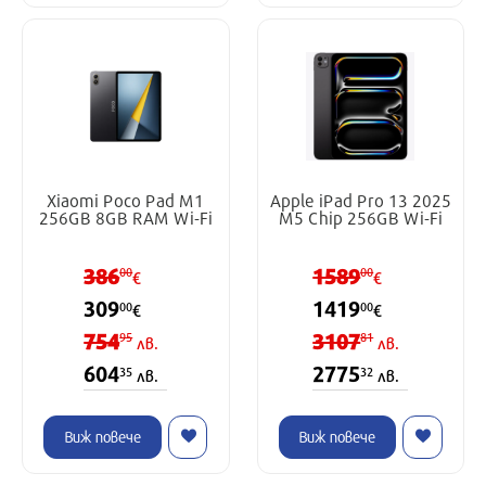
Xiaomi Poco Pad M1
Apple iPad Pro 13 2025
256GB 8GB RAM Wi-Fi
M5 Chip 256GB Wi-Fi
386
1589
00
00
€
€
309
1419
00
00
€
€
754
3107
95
81
лв.
лв.
604
2775
35
32
лв.
лв.
Виж повече
Виж повече