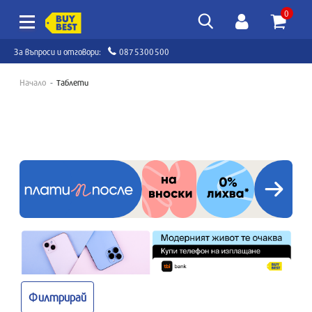
0
За въпроси и отговори:
0875300500
Начало
Таблети
Филтрирай