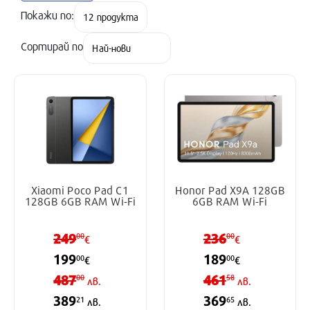
Покажи по:
Сортирай по
Xiaomi Poco Pad C1
Honor Pad X9A 128GB
128GB 6GB RAM Wi-Fi
6GB RAM Wi-Fi
249
236
00
00
€
€
199
189
00
00
€
€
487
461
00
58
лв.
лв.
389
369
21
65
лв.
лв.