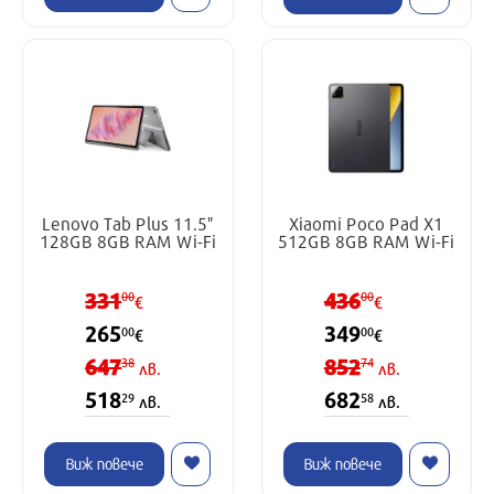
Lenovo Tab Plus 11.5"
Xiaomi Poco Pad X1
128GB 8GB RAM Wi-Fi
512GB 8GB RAM Wi-Fi
331
436
00
00
€
€
265
349
00
00
€
€
647
852
38
74
лв.
лв.
518
682
29
58
лв.
лв.
Виж повече
Виж повече