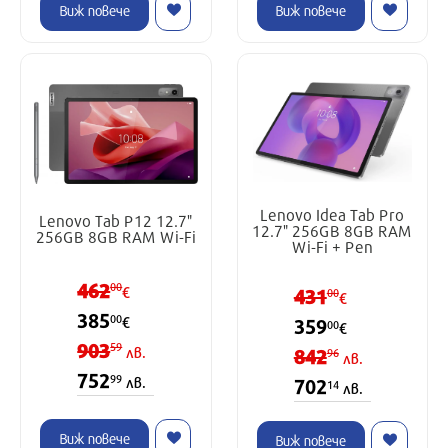
Виж повече
Виж повече
Lenovo Idea Tab Pro
Lenovo Tab P12 12.7"
12.7" 256GB 8GB RAM
256GB 8GB RAM Wi-Fi
Wi-Fi + Pen
462
00
€
431
00
€
385
00
€
359
00
€
903
59
лв.
842
96
лв.
752
99
лв.
702
14
лв.
Виж повече
Виж повече