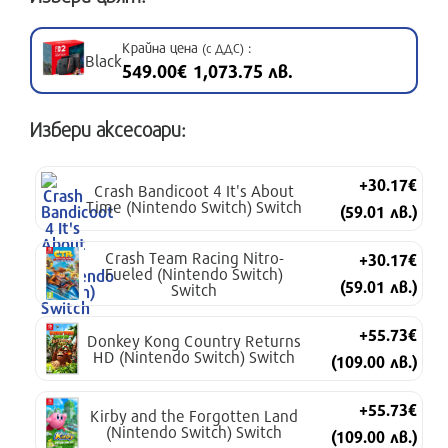
Крайна цена
:
(с ДДС)
Black
549.00€ 1,073.75 лв.
Избери аксесоари:
+30.17€
Crash Bandicoot 4 It's About
Time (Nintendo Switch) Switch
(59.01 лв.)
Crash Team Racing Nitro-
+30.17€
Fueled (Nintendo Switch)
(59.01 лв.)
Switch
+55.73€
Donkey Kong Country Returns
HD (Nintendo Switch) Switch
(109.00 лв.)
+55.73€
Kirby and the Forgotten Land
(Nintendo Switch) Switch
(109.00 лв.)