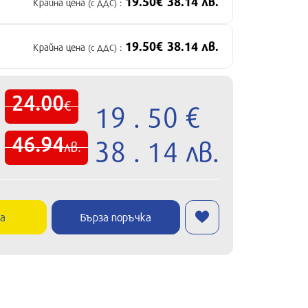
19.50€ 38.14 лв.
Крайна цена
:
(с ДДС)
19.50€ 38.14 лв.
Крайна цена
:
(с ДДС)
24.00
€
19 . 50 €
46.94
38 . 14 лв.
лв.
ка
Бърза поръчка