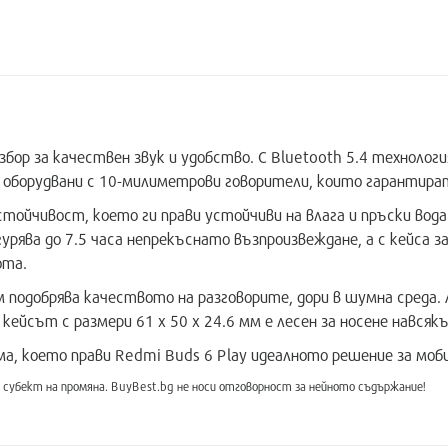
збор за качествен звук и удобство. С Bluetooth 5.4 технолог
оборудвани с 10-милиметрови говорители, които гарантират 
стойчивост, което ги прави устойчиви на влага и пръски вода
урява до 7.5 часа непрекъснато възпроизвеждане, а с кейса 
ота.
 подобрява качеството на разговорите, дори в шумна среда. 
кейсът с размери 61 x 50 x 24.6 мм е лесен за носене навсякъ
а, което прави Redmi Buds 6 Play идеалното решение за моби
субект на промяна. BuyBest.bg не носи отговорност за нейното съдържание!