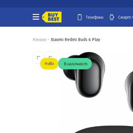
Телефони
Смарт 
Начало
Xiaomi Redmi Buds 6 Play
Ново
В наличност