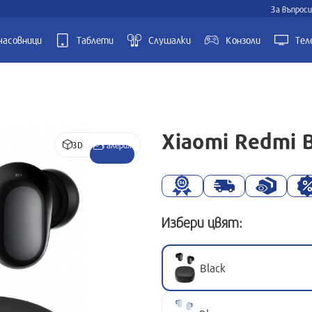
За въпроси
часовници
Таблети
Слушалки
Kонзоли
Тел
Xiaomi Redmi B
3D
Галерия
Избери цвят:
Black