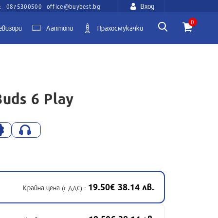
Вход
:
0875300500
office@buybest.bg
0
евизори
Лаптопи
Прахосмукачки
uds 6 Play
19.50€ 38.14 лв.
Крайна цена
:
(с ДДС)