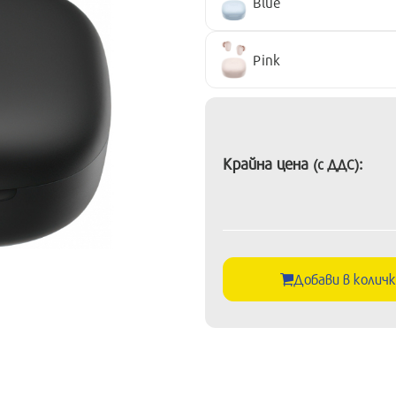
Blue
Pink
Крайна цена
:
(с ДДС)
Добави в колич