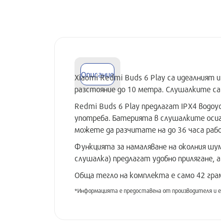
Описание
Xiaomi Redmi Buds 6 Play са идеалният и
разстояние до 10 метра. Слушалките са 
Redmi Buds 6 Play предлагат IPX4 водоу
употреба. Батерията в слушалките осиг
можете да разчитате на до 36 часа раб
Функцията за намаляване на околния шум
слушалка) предлагат удобно прилягане, а 
Обща тегло на комплекта е само 42 грам
*Информацията е предоставена от производителя и е 