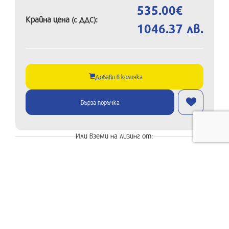
535.00€
Крайна цена
:
(с ДДС)
1046.37 лв.
Добави в количка
Бърза поръчка
Или вземи на лизинг от:
Моята количка
{{ cartStore.count_of_products }}
Продукта )
Вземи на лизинг от 17.34 € / 33.91 лв. на
месец
Вземи с 0% лихва до 30 дни