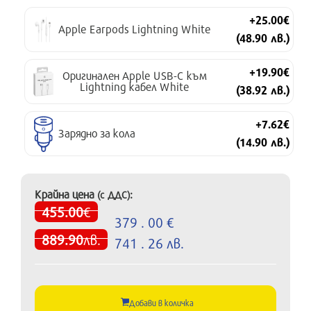
+25.00€
Apple Earpods Lightning White
(48.90 лв.)
+19.90€
Оригинален Apple USB-C към
Lightning кабел White
(38.92 лв.)
+7.62€
Зарядно за кола
(14.90 лв.)
Крайна цена
:
(с ДДС)
455.00
€
379 . 00 €
889.90
лв.
741 . 26 лв.
Добави в количка