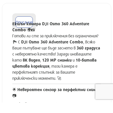
Описание
Екшън камера DJI Osmo 360 Adventure
Combo
🌍📸
Готови ли сте за приключения без ограничения?
🏞️ С
DJI Osmo 360 Adventure Combo
, всяко
ваше пътуване ще бъде заснето в
360 градуса
с невероятно качество! Заради иновациите
като
8K видео
,
120 MP снимки
и
10-битова
цветова корекция
, тази камера е
перфектният спътник за вашите
приключенски моменти. 🚀
🌟
Невероятен сензор за перфектни снимки
📷
С
1/1.1" CMOS сензор
,
DJI Osmo 360
предлага
Моята количка
{{ cartStore.count_of_products }}
Продукта )
отлично представяне дори при слаба светлина.