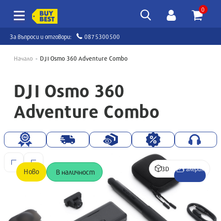
0
За въпроси и отговори:
0875300500
Начало
DJI Osmo 360 Adventure Combo
DJI Osmo 360
Adventure Combo
3D
Галерия
Ново
В наличност