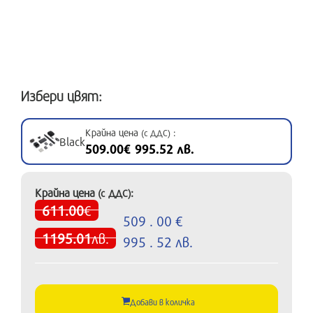
Избери цвят:
Крайна цена
:
(с ДДС)
Black
509.00€ 995.52 лв.
Крайна цена
:
(с ДДС)
611.00
€
509 . 00 €
1195.01
лв.
995 . 52 лв.
Добави в количка