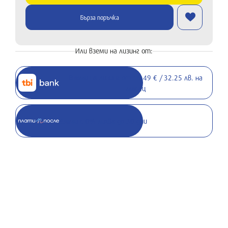
Бърза поръчка
Или вземи на лизинг от:
Вземи на лизинг от 16.49 € / 32.25 лв. на
месец
Вземи с 0% лихва до 30 дни