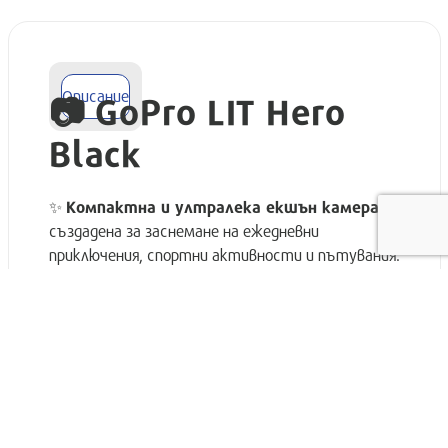
Описание
📷 GoPro LIT Hero
Black
✨
Компактна и ултралека екшън камера
,
създадена за заснемане на ежедневни
приключения, спортни активности и пътувания.
GoPro LIT Hero Black предлага отлично
Моята количка
{{ cartStore.count_of_products }}
Продукта )
качество на картината, лесно управление и
здрав, водоустойчив корпус в изключително
компактен размер.
🔹 Основни
характеристики