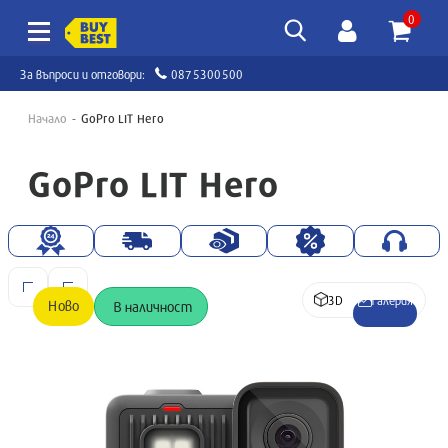
0
За въпроси и отговори:
0875300500
Начало
GoPro LIT Hero
GoPro LIT Hero
3D
Галерия
Ново
В наличност