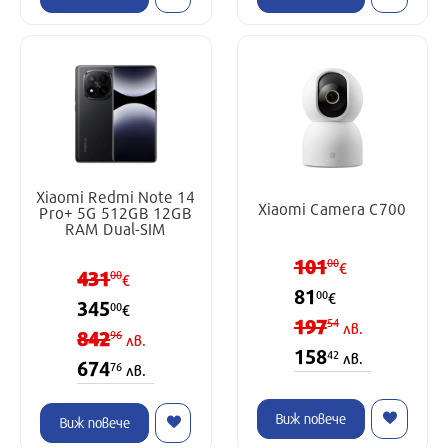
Xiaomi Redmi Note 14
Xiaomi Camera C700
Pro+ 5G 512GB 12GB
RAM Dual-SIM
101
00
€
431
00
€
81
00
€
345
00
€
197
54
лв.
842
96
лв.
158
42
лв.
674
76
лв.
Виж повече
Виж повече