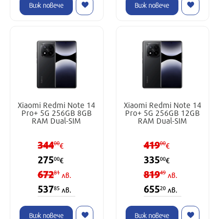
Виж повече
Виж повече
Xiaomi Redmi Note 14
Xiaomi Redmi Note 14
Pro+ 5G 256GB 8GB
Pro+ 5G 256GB 12GB
RAM Dual-SIM
RAM Dual-SIM
344
419
00
00
€
€
275
335
00
00
€
€
672
819
81
49
лв.
лв.
537
655
85
20
лв.
лв.
Виж повече
Виж повече