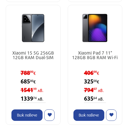
Xiaomi 15 5G 256GB
Xiaomi Pad 7 11"
12GB RAM Dual-SIM
128GB 8GB RAM Wi-Fi
788
406
00
00
€
€
685
325
00
00
€
€
1541
794
19
07
лв.
лв.
1339
635
74
64
лв.
лв.
Виж повече
Виж повече