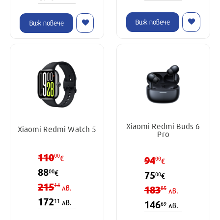
Виж повече
Виж повече
Xiaomi Redmi Buds 6
Xiaomi Redmi Watch 5
Pro
110
00
€
94
00
€
88
00
€
75
00
€
215
14
лв.
183
85
лв.
172
11
лв.
146
69
лв.