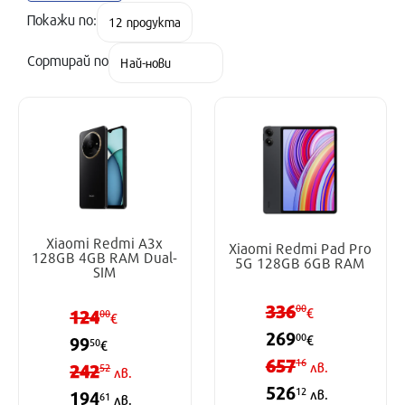
Покажи по:
Сортирай по
Xiaomi Redmi A3x
Xiaomi Redmi Pad Pro
128GB 4GB RAM Dual-
5G 128GB 6GB RAM
SIM
336
00
124
€
00
€
269
00
€
99
50
€
657
16
242
лв.
52
лв.
526
12
лв.
194
61
лв.