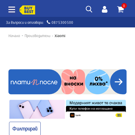
0
За въпроси и отговори:
0875300500
Начало
Производители
Xiaomi
Филтрирай