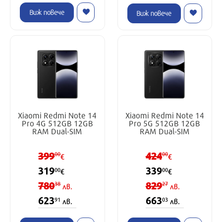
Виж повече
Виж повече
Xiaomi Redmi Note 14
Xiaomi Redmi Note 14
Pro 4G 512GB 12GB
Pro 5G 512GB 12GB
RAM Dual-SIM
RAM Dual-SIM
399
424
00
00
€
€
319
339
00
00
€
€
780
829
38
27
лв.
лв.
623
663
91
03
лв.
лв.