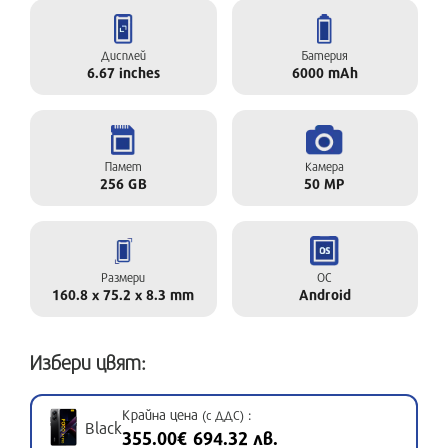
Дисплей
Батерия
6.67 inches
6000 mAh
Памет
Камера
256 GB
50 MP
Размери
ОС
160.8 x 75.2 x 8.3 mm
Android
Избери цвят:
Крайна цена
:
(с ДДС)
Black
355.00€ 694.32 лв.