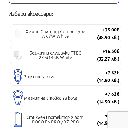
Избери аксесоари:
+25.00€
Xiaomi Charging Combo Type
A 67W White
(48.90 лв.)
+16.50€
Безжични слушалки TTEC
2KM145B White
(32.27 лв.)
+7.62€
Зарядно за кола
(14.90 лв.)
+7.62€
Магнитна стойка за кола
(14.90 лв.)
+7.62€
Стъклен Протектор Xiaomi
POCO F6 PRO / X7 PRO
(14.90 лв.)