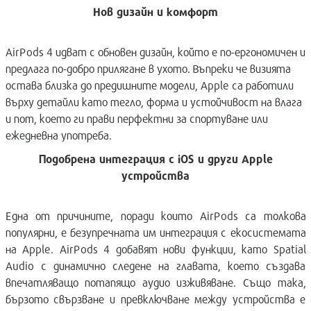
Нов дизайн и комфорт
AirPods 4 идват с обновен дизайн, който е по-ергономичен и
предлага по-добро прилягане в ухото. Въпреки че визията
остава близка до предишните модели, Apple са работили
върху детайли като тегло, форма и устойчивост на влага
и пот, което ги прави перфектни за спортуване или
ежедневна употреба.
Подобрена интеграция с iOS и други Apple
устройства
Една от причините, поради които AirPods са толкова
популярни, е безупречната им интеграция с екосистемата
на Apple. AirPods 4 добавят нови функции, като Spatial
Audio с динамично следене на главата, което създава
впечатляващо потапящо аудио изживяване. Също така,
бързото свързване и превключване между устройства е