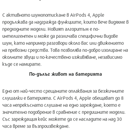
С активното шумопотискане в AirPods 4, Apple
продължава да надгражда функциите, които вече видяхме в
предходните модели. Новият алгоритъм е по-
интелигентен и може да различава специфични видове
шум, като например разговори около вас или движението
на превозни средства. Това позволява по-добро изолиране на
околните звуци и по-качествено изживяване, независимо
къде се намирате.
По-дълъг живот на батерията
Едно от най-често срещаните оплаквания за безжичните
слушалки е батерията. С AirPods 4, Apple обещават до 8
часа непрекъснато слушане на едно зареждане, което е
значително подобрение в сравнение с предишните модели.
Със зареждащия кейс можете да се насладите на над 30
часа време за възпроизвеждане.