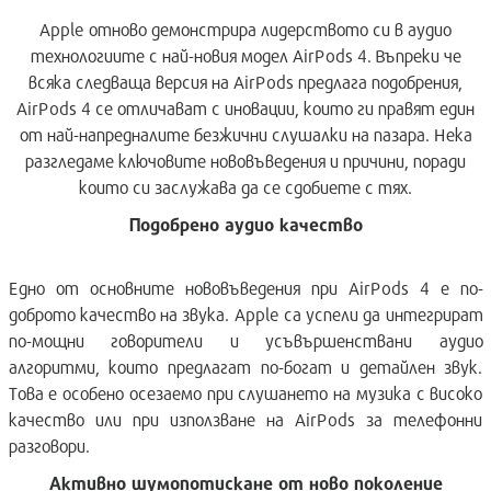
Apple отново демонстрира лидерството си в аудио
технологиите с най-новия модел AirPods 4. Въпреки че
всяка следваща версия на AirPods предлага подобрения,
AirPods 4 се отличават с иновации, които ги правят един
от най-напредналите безжични слушалки на пазара. Нека
разгледаме ключовите нововъведения и причини, поради
които си заслужава да се сдобиете с тях.
Подобрено аудио качество
Едно от основните нововъведения при AirPods 4 е по-
доброто качество на звука. Apple са успели да интегрират
по-мощни говорители и усъвършенствани аудио
алгоритми, които предлагат по-богат и детайлен звук.
Това е особено осезаемо при слушането на музика с високо
качество или при използване на AirPods за телефонни
разговори.
Активно шумопотискане от ново поколение