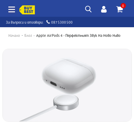
0
За въпроси и отговори:
0875300500
Начало
Блог
Apple AirPods 4 - Перфектният Звук На Ново Ниво