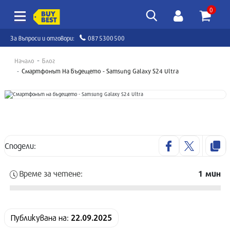
0
За въпроси и отговори:
0875300500
Начало
Блог
Смартфонът На Бъдещето - Samsung Galaxy S24 Ultra
Сподели:
Време за четене:
1 мин
Публикувана нa:
22.09.2025