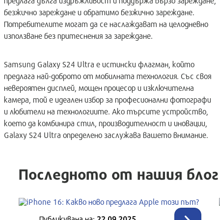
предлага дълга издръжливост и поддържа бързо зареждане,
безжично зареждане и обратимо безжично зареждане.
Потребителите могат да се наслаждават на целодневно
използване без притеснения за зареждане.
Samsung Galaxy S24 Ultra е истински флагман, който
предлага най-доброто от мобилната технология. Със своя
невероятен дисплей, мощен процесор и изключителна
камера, той е идеален избор за професионални фотографи
и любители на технологиите. Ако търсите устройство,
което да комбинира стил, производителност и иновации,
Galaxy S24 Ultra определено заслужава вашето внимание.
Последното от нашия блог
Време за четене:
1 мин
Публикувана нa:
22.09.2025