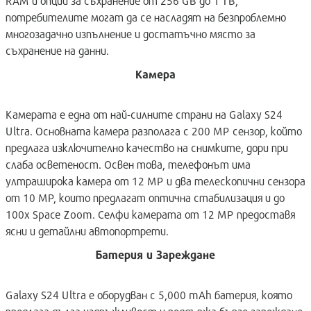
RAM и опции за съхранение от 256 GB до 1 TB,
потребителите могат да се насладят на безпроблемно
многозадачно изпълнение и достатъчно място за
съхранение на данни.
Камера
Камерата е една от най-силните страни на Galaxy S24
Ultra. Основната камера разполага с 200 MP сензор, който
предлага изключително качество на снимките, дори при
слаба осветеност. Освен това, телефонът има
ултраширока камера от 12 MP и два телескопични сензора
от 10 MP, които предлагат оптична стабилизация и до
100x Space Zoom. Селфи камерата от 12 MP предоставя
ясни и детайлни автопортрети.
Батерия и Зареждане
Galaxy S24 Ultra е оборудван с 5,000 mAh батерия, която