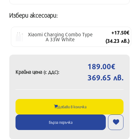
Избери аксесоари:
+17.50€
Xiaomi Charging Combo Type
A 33W White
(34.23 лв.)
189.00€
Крайна цена
:
(с ДДС)
369.65 лв.
Добави в количка
Бърза поръчка