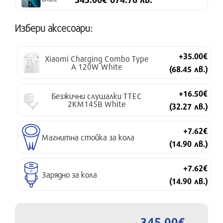
Избери аксесоари:
+35.00€
Xiaomi Charging Combo Type
A 120W White
(68.45 лв.)
+16.50€
Безжични слушалки TTEC
2KM145B White
(32.27 лв.)
+7.62€
Магнитна стойка за кола
(14.90 лв.)
+7.62€
Зарядно за кола
(14.90 лв.)
345.00€