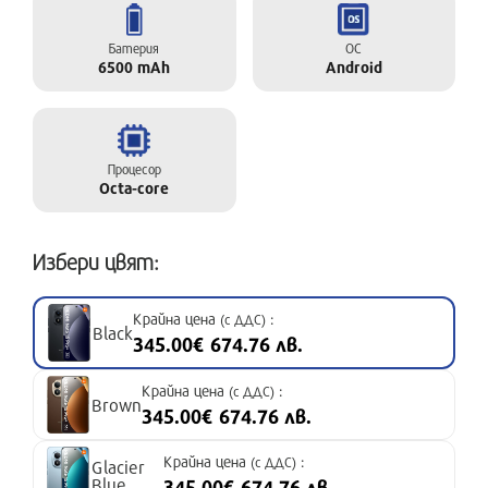
Батерия
ОС
6500 mAh
Android
Процесор
Octa-core
Избери цвят:
Крайна цена
:
(с ДДС)
Black
345.00€ 674.76 лв.
Крайна цена
:
(с ДДС)
Brown
345.00€ 674.76 лв.
Крайна цена
:
(с ДДС)
Glacier
Blue
345.00€ 674.76 лв.