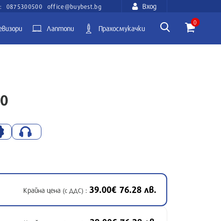
Вход
:
0875300500
office@buybest.bg
0
евизори
Лаптопи
Прахосмукачки
0
39.00€ 76.28 лв.
Крайна цена
:
(с ДДС)