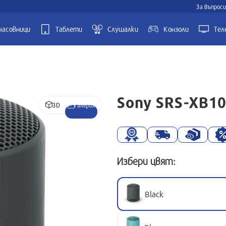
За въпроси
часовници
Таблети
Слушалки
Kонзоли
Тел
Sony SRS-XB10
3D
Галерия
Избери цвят:
Black