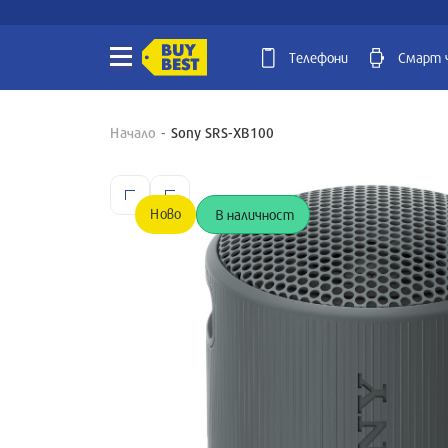
Телефони
Смарт 
Начало
Sony SRS-XB100
Ново
В наличност