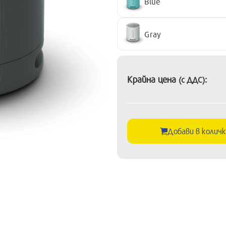
Blue
Gray
Крайна цена
:
(с ДДС)
Добави в колич