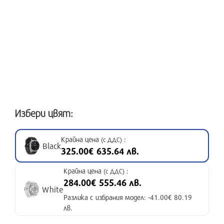
Избери цвят:
Крайна цена
:
(с ДДС)
Black
325.00€ 635.64 лв.
Крайна цена
:
(с ДДС)
284.00€ 555.46 лв.
White
Разлика с избрания модел: -41.00€ 80.19
лв.