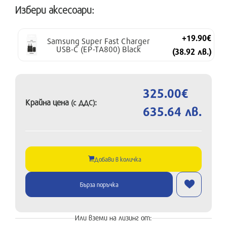
Избери аксесоари:
+19.90€
Samsung Super Fast Charger
USB-C (EP-TA800) Black
(38.92 лв.)
325.00€
Крайна цена
:
(с ДДС)
635.64 лв.
Добави в количка
Бърза поръчка
Или вземи на лизинг от: