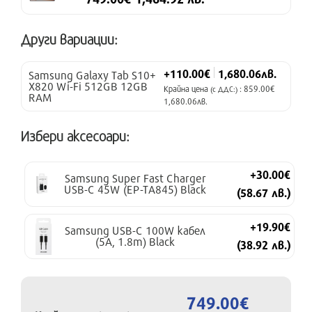
Други вариации:
+110.00€
1,680.06лв.
Samsung Galaxy Tab S10+
X820 Wi-Fi 512GB 12GB
Крайна цена
: 859.00€
(с ДДС:)
RAM
1,680.06лв.
Избери аксесоари:
+30.00€
Samsung Super Fast Charger
USB-C 45W (EP-TA845) Black
(58.67 лв.)
+19.90€
Samsung USB-C 100W кабел
(5A, 1.8m) Black
(38.92 лв.)
749.00€