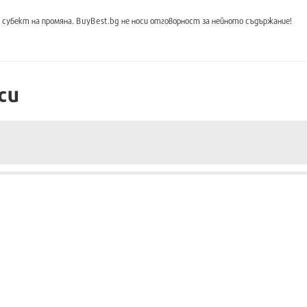
субект на промяна. BuyBest.bg не носи отговорност за нейното съдържание!
си
мa проблем през първите 14 дни ?
то?