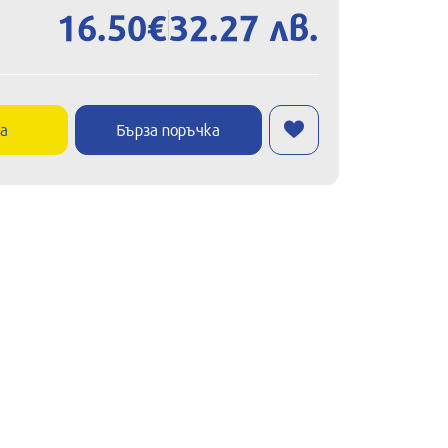
16.50€
32.27 лв.
ка
Бърза поръчка