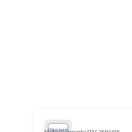
Описание
Безжични слушалки TTEC 2KM145B