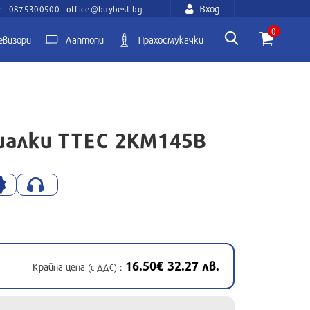
Вход
:
0875300500
office@buybest.bg
0
евизори
Лаптопи
Прахосмукачки
шалки TTEC 2KM145B
16.50€ 32.27 лв.
Крайна цена
:
(с ДДС)