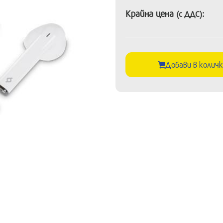
Крайна цена
:
(с ДДС)
Добави в колич