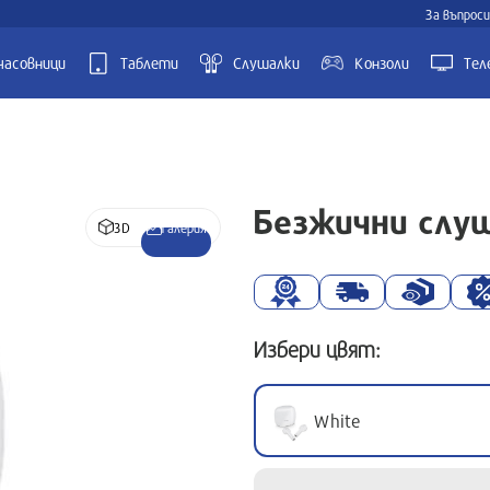
За въпроси
часовници
Таблети
Слушалки
Kонзоли
Тел
Безжични слу
3D
Галерия
Избери цвят:
White