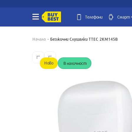
Телефони
Смарт 
Начало
Безжични Слушалки TTEC 2KM145B
Ново
В наличност