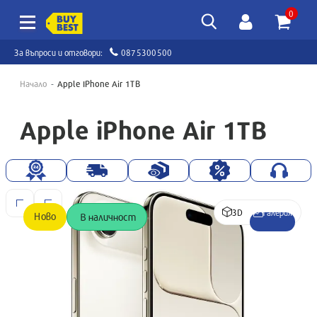
0
За въпроси и отговори:
0875300500
Начало
Apple IPhone Air 1TB
Apple iPhone Air 1TB
3D
Галерия
Ново
В наличност