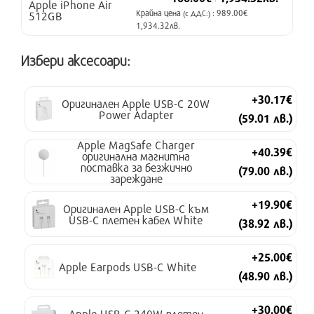
Apple iPhone Air
Крайна цена
: 989.00€
512GB
(с ДДС:)
1,934.32лв.
Избери аксесоари:
+30.17€
Оригинален Apple USB-C 20W
Power Adapter
(59.01 лв.)
Apple MagSafe Charger
+40.39€
оригинална магнитна
поставка за безжично
(79.00 лв.)
зареждане
+19.90€
Оригинален Apple USB-C към
USB-C плетен кабел White
(38.92 лв.)
+25.00€
Apple Earpods USB-C White
(48.90 лв.)
+30.00€
Apple USB-C 240W плетен