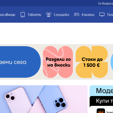
За въпроси
часовници
Таблети
Слушалки
Kонзоли
Тел