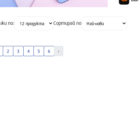
жи по:
Сортирай по
2
3
4
5
6
›