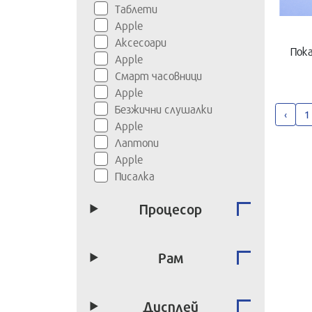
Таблети
Apple
Аксесоари
Пока
Apple
Смарт часовници
Apple
Безжични слушалки
‹
1
Apple
Лаптопи
Apple
Писалка
Процесор
Рам
Дисплей