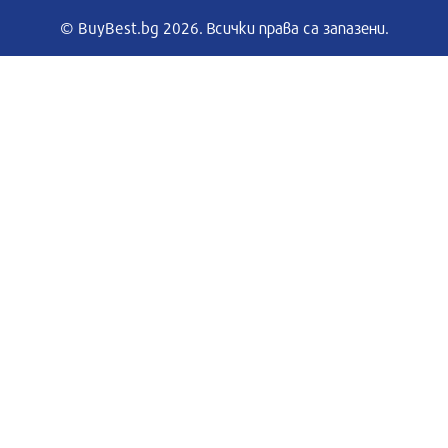
© BuyBest.bg 2026. Всички права са запазени.
Преглед на
Ек
кспресна
пратката
оф
оставка
нтакти
Обща информация
из
Блог
такти
Лизинг
Общи условия
Доставка
Условия за връщане
Лични данни