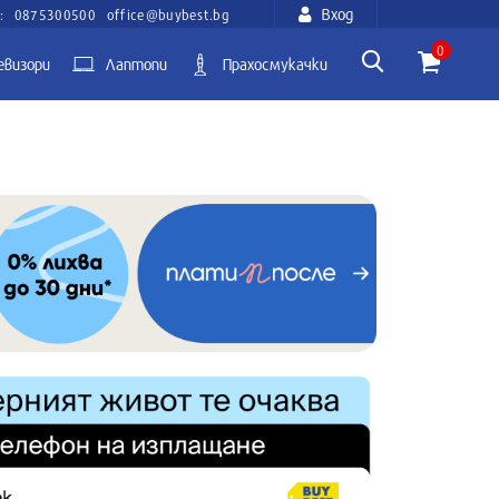
Вход
:
0875300500
office@buybest.bg
0
евизори
Лаптопи
Прахосмукачки