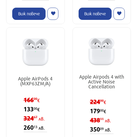
Виж повече
Виж повече
Apple Airpods 4 with
Apple AirPods 4
Active Noise
(MXP63ZM/A)
Cancellation
166
00
€
224
00
€
133
00
€
179
00
€
324
67
лв.
438
11
лв.
260
13
лв.
350
09
лв.