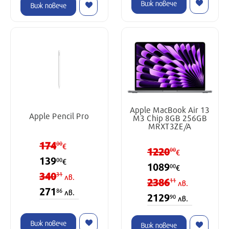
Виж повече
Виж повече
Apple MacBook Air 13
Apple Pencil Pro
M3 Chip 8GB 256GB
MRXT3ZE/A
174
00
€
1220
00
€
139
00
€
1089
00
€
340
31
лв.
2386
11
лв.
271
86
лв.
2129
90
лв.
Виж повече
Виж повече