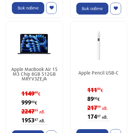
Виж повече
Виж повече
Apple MacBook Air 15
Apple Pencil USB-C
M3 Chip 8GB 512GB
MRYV3ZE/A
111
00
€
1149
00
€
89
00
€
999
00
€
217
10
лв.
2247
25
лв.
174
07
лв.
1953
87
лв.