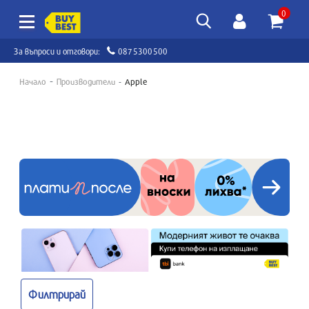
0
За въпроси и отговори:
0875300500
Начало
Производители
Apple
Филтрирай