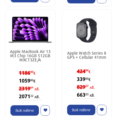
Apple MacBook Air 13
Apple Watch Series 8
M3 Chip 16GB 512GB
GPS + Cellular 41mm
MXCT3ZE/A
424
00
1186
€
00
€
339
00
€
1059
00
€
829
27
2319
лв.
61
лв.
663
03
лв.
2071
22
лв.
Виж повече
Виж повече