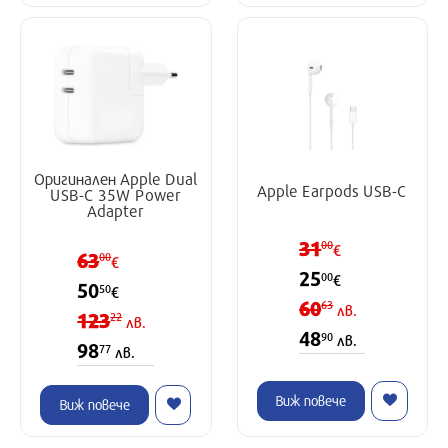
Оригинален Apple Dual
Apple Earpods USB-C
USB-C 35W Power
Adapter
31
00
€
63
00
€
25
00
€
50
50
€
60
63
лв.
123
22
лв.
48
90
лв.
98
77
лв.
Виж повече
Виж повече