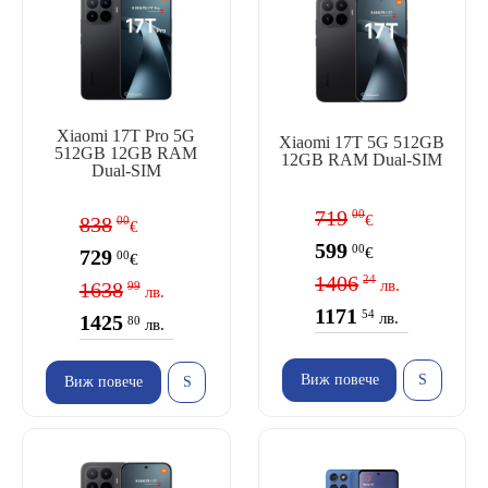
Xiaomi 17T Pro 5G
Xiaomi 17T 5G 512GB
512GB 12GB RAM
12GB RAM Dual-SIM
Dual-SIM
719
00
€
838
00
€
599
00
€
729
00
€
1406
24
лв.
1638
99
лв.
1171
54
лв.
1425
80
лв.
Виж повече
Виж повече