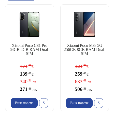
Xiaomi Poco C81 Pro
Xiaomi Poco M8s 5G
64GB 4GB RAM Dual-
256GB 8GB RAM Dual-
SIM
SIM
174
324
00
00
€
€
139
259
00
00
€
€
340
633
31
69
лв.
лв.
271
506
86
56
лв.
лв.
Виж повече
Виж повече