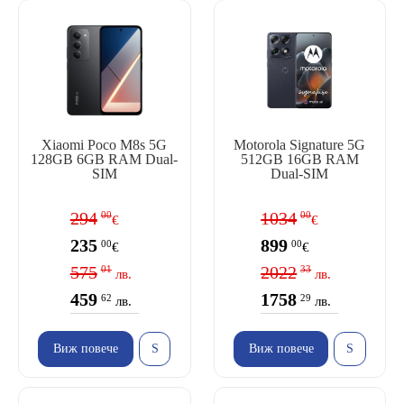
Xiaomi Poco M8s 5G
Motorola Signature 5G
128GB 6GB RAM Dual-
512GB 16GB RAM
SIM
Dual-SIM
294
1034
00
00
€
€
235
899
00
00
€
€
575
2022
01
33
лв.
лв.
459
1758
62
29
лв.
лв.
Виж повече
Виж повече