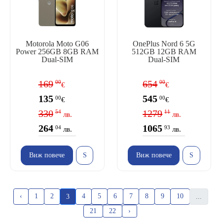
Motorola Moto G06
OnePlus Nord 6 5G
Power 256GB 8GB RAM
512GB 12GB RAM
Dual-SIM
Dual-SIM
169
654
00
00
€
€
135
545
00
00
€
€
330
1279
54
11
лв.
лв.
264
1065
04
93
лв.
лв.
Виж повече
Виж повече
‹
1
2
4
5
6
7
8
9
10
3
...
21
22
›