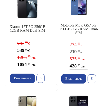
Motorola Moto G57 5G
Xiaomi 17T 5G 256GB
256GB 8GB RAM Dual-
12GB RAM Dual-SIM
SIM
647
00
€
274
00
€
539
00
€
219
00
€
1265
42
лв.
535
90
лв.
1054
19
лв.
428
33
лв.
Виж повече
Виж повече