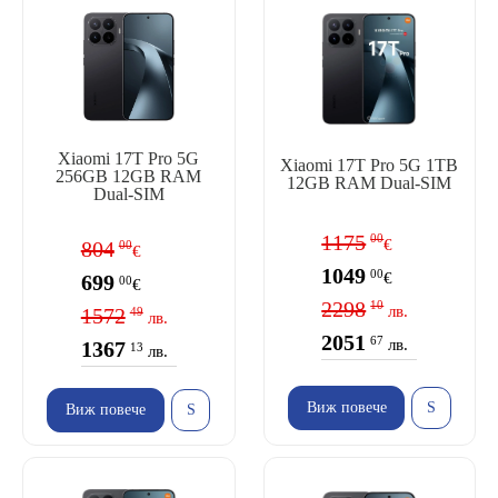
Xiaomi 17T Pro 5G
Xiaomi 17T Pro 5G 1TB
256GB 12GB RAM
12GB RAM Dual-SIM
Dual-SIM
1175
00
€
804
00
€
1049
00
€
699
00
€
2298
10
лв.
1572
49
лв.
2051
67
лв.
1367
13
лв.
Виж повече
Виж повече