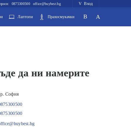
Вход
проси:
0875300500
office@buybest.bg
ри
Лаптопи
Прахосмукачки
ъде да ни намерите
гр. София
0875300500
0875300500
office@buybest.bg