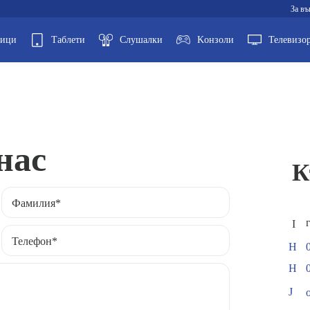
За въ
ници
Таблети
Слушалки
Kонзоли
Телевизо
нас
К
Фамилия*
Телефон*