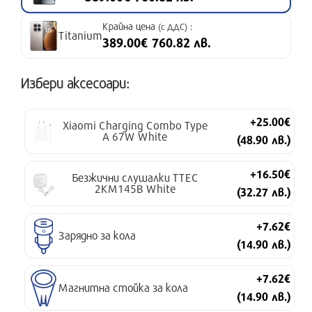
Крайна цена
:
(с ДДС)
Titanium
389.00€ 760.82 лв.
Избери аксесоари:
+25.00€
Xiaomi Charging Combo Type
A 67W White
(48.90 лв.)
+16.50€
Безжични слушалки TTEC
2KM145B White
(32.27 лв.)
+7.62€
Зарядно за кола
(14.90 лв.)
+7.62€
Магнитна стойка за кола
(14.90 лв.)