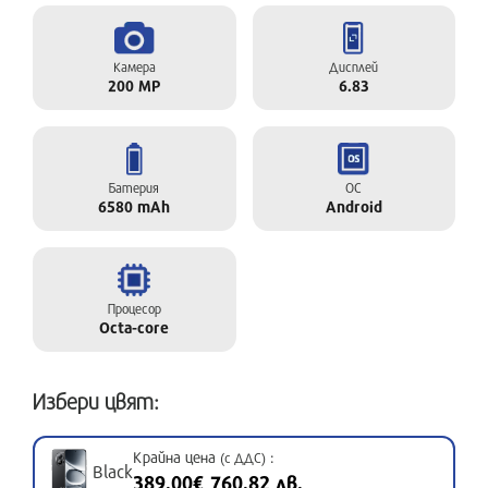
Камера
Дисплей
200 MP
6.83
Батерия
ОС
6580 mAh
Android
Процесор
Octa-core
Избери цвят:
Крайна цена
:
(с ДДС)
Black
389.00€ 760.82 лв.