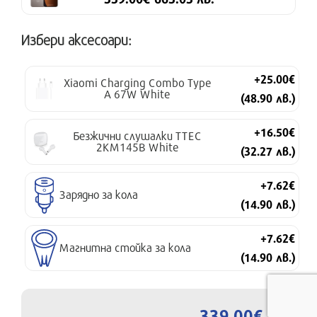
Избери аксесоари:
+25.00€
Xiaomi Charging Combo Type
A 67W White
(48.90 лв.)
+16.50€
Безжични слушалки TTEC
2KM145B White
(32.27 лв.)
+7.62€
Зарядно за кола
(14.90 лв.)
+7.62€
Магнитна стойка за кола
(14.90 лв.)
339.00€