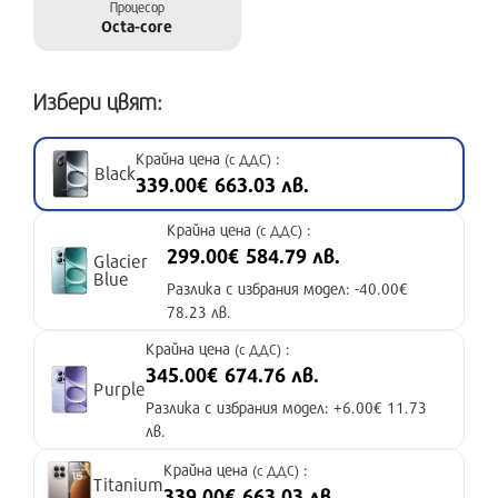
Процесор
Octa-core
Избери цвят:
Крайна цена
:
(с ДДС)
Black
339.00€ 663.03 лв.
Крайна цена
:
(с ДДС)
299.00€ 584.79 лв.
Glacier
Blue
Разлика с избрания модел: -40.00€
78.23 лв.
Крайна цена
:
(с ДДС)
345.00€ 674.76 лв.
Purple
Разлика с избрания модел: +6.00€ 11.73
лв.
Крайна цена
:
(с ДДС)
Titanium
339.00€ 663.03 лв.