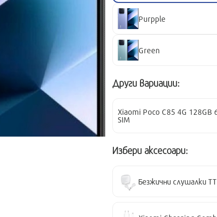
Purpple
Green
Други вариации:
Xiaomi Poco C85 4G 128GB 
SIM
Избери аксесоари:
Безжични слушалки T