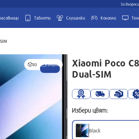
За въпроси
часовници
Таблети
Слушалки
Kонзоли
Тел
-SIM
Xiaomi Poco C
3D
Галерия
Dual-SIM
Избери цвят:
Black