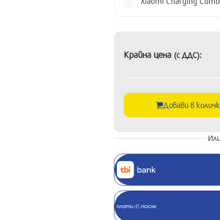
Xiaomi Charging Comb
Крайна цена
:
(с ДДС)
Добави в колич
Или
Вземи на 