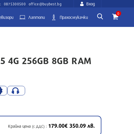
Вход
:
0875300500
office@buybest.bg
0
евизори
Лаптопи
Прахосмукачки
85 4G 256GB 8GB RAM
179.00€ 350.09 лв.
Крайна цена
:
(с ДДС)