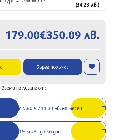
o Type A 33W White
(34.23 лв.)
179.00€
350.09 лв.
ка
Бърза поръчка
 вземи на лизинг от:
лизинг от 5.80 € / 11.34 лв. на месец
Вземи с 0% лихва до 30 дни