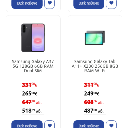
Виж повече
Виж повече
Samsung Galaxy A37
Samsung Galaxy Tab
5G 128GB 6GB RAM
A11+ X230 256GB 8GB
Dual-SIM
RAM Wi-Fi
331
311
00
00
€
€
265
249
00
00
€
€
647
608
38
26
лв.
лв.
518
487
29
00
лв.
лв.
Виж повече
Виж повече