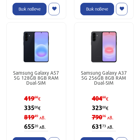
Виж повече
Виж повече
Samsung Galaxy A57
Samsung Galaxy A37
5G 128GB 8GB RAM
5G 256GB 8GB RAM
Dual-SIM
Dual-SIM
419
404
00
00
€
€
335
323
00
00
€
€
819
790
49
16
лв.
лв.
655
631
20
73
лв.
лв.