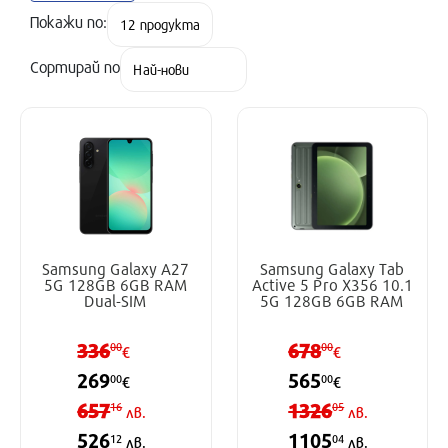
Покажи по:
Сортирай по
Samsung Galaxy A27
Samsung Galaxy Tab
5G 128GB 6GB RAM
Active 5 Pro X356 10.1
Dual-SIM
5G 128GB 6GB RAM
336
678
00
00
€
€
269
565
00
00
€
€
657
1326
16
05
лв.
лв.
526
1105
12
04
лв.
лв.