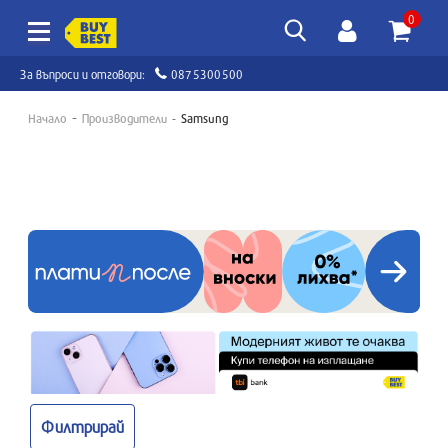
0
За въпроси и отговори:
0875300500
Начало
Производители
Samsung
Филтрирай