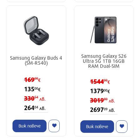
Samsung Galaxy S26
Samsung Galaxy Buds 4
Ultra 5G 1TB 16GB
(SM-R540)
RAM Dual-SIM
169
00
€
1544
00
€
135
00
€
1379
00
€
330
54
лв.
3019
80
лв.
264
04
лв.
2697
09
лв.
Виж повече
Виж повече