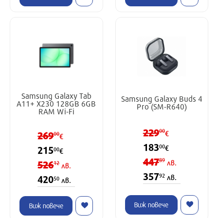
Samsung Galaxy Tab
Samsung Galaxy Buds 4
A11+ X230 128GB 6GB
Pro (SM-R640)
RAM Wi-Fi
229
00
269
€
00
€
183
00
€
215
00
€
447
89
526
лв.
12
лв.
357
92
лв.
420
50
лв.
Виж повече
Виж повече