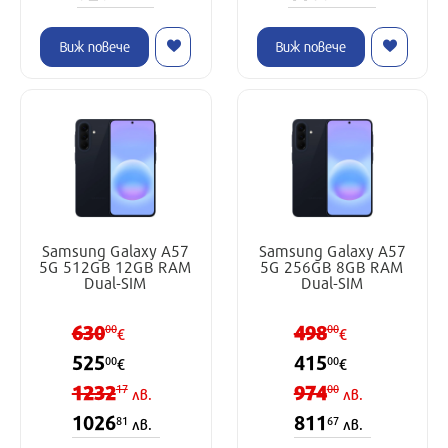
Виж повече
Виж повече
Samsung Galaxy A57
Samsung Galaxy A57
5G 512GB 12GB RAM
5G 256GB 8GB RAM
Dual-SIM
Dual-SIM
630
498
00
00
€
€
525
415
00
00
€
€
1232
974
17
00
лв.
лв.
1026
811
81
67
лв.
лв.