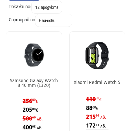
Покажи по:
Сортирай по
Samsung Galaxy Watch
Xiaomi Redmi Watch 5
8 40 mm (L320)
110
00
256
€
00
€
88
00
€
205
00
€
215
14
500
лв.
69
лв.
172
11
лв.
400
95
лв.