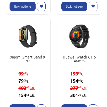
Виж повече
Виж повече
Xiaomi Smart Band 9
Huawei Watch GT 5
Pro
46mm
99
193
00
00
€
€
79
154
00
00
€
€
193
377
63
48
лв.
лв.
154
301
51
20
лв.
лв.