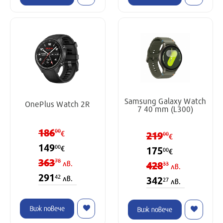
Samsung Galaxy Watch
OnePlus Watch 2R
7 40 mm (L300)
186
00
€
219
00
€
149
00
€
175
00
€
363
78
лв.
428
33
лв.
291
42
лв.
342
27
лв.
Виж повече
Виж повече