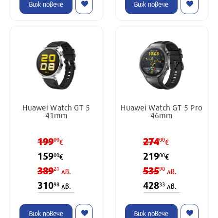
Виж повече
Виж повече
Huawei Watch GT 5
Huawei Watch GT 5 Pro
41mm
46mm
199
274
00
00
€
€
159
219
00
00
€
€
389
535
21
90
лв.
лв.
310
428
98
33
лв.
лв.
Виж повече
Виж повече