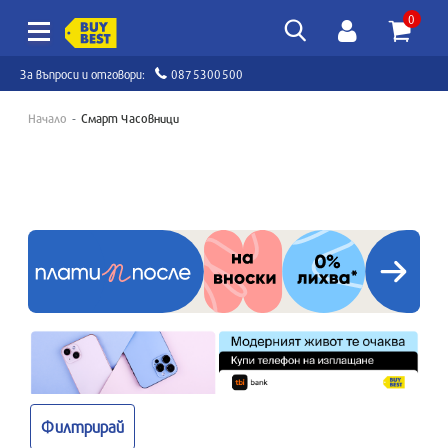
0
За въпроси и отговори:
0875300500
Начало
Смарт Часовници
Филтрирай