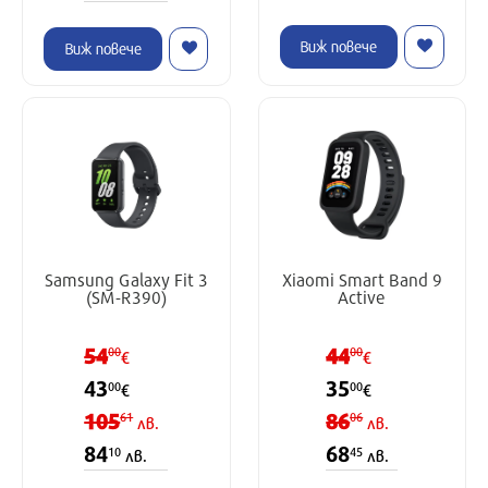
Виж повече
Виж повече
Samsung Galaxy Fit 3
Xiaomi Smart Band 9
(SM-R390)
Active
54
44
00
00
€
€
43
35
00
00
€
€
105
86
61
06
лв.
лв.
84
68
10
45
лв.
лв.