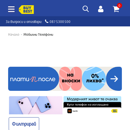
0
За въпроси и отговори:
0875300500
Начало
Мобилни Телефони
Филтрирай