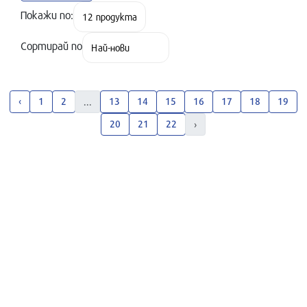
Покажи по:
Сортирай по
‹
1
2
13
14
15
16
17
18
19
...
20
21
22
›