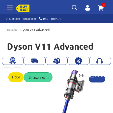
0
За въпроси и отговори:
0875300500
Начало
Dyson V11 Advanced
Dyson V11 Advanced
3D
Галерия
Ново
В наличност