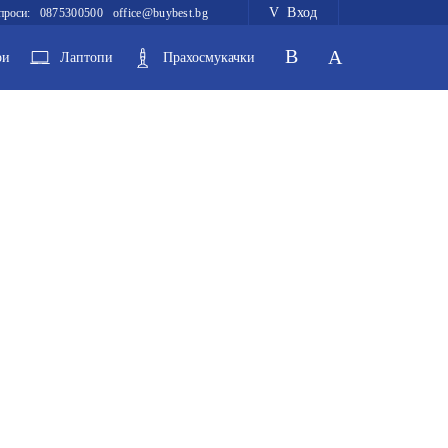
Вход
проси:
0875300500
office@buybest.bg
ри
Лаптопи
Прахосмукачки