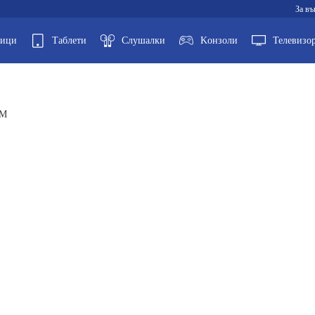
За въ
ници
Таблети
Слушалки
Kонзоли
Телевизо
IM