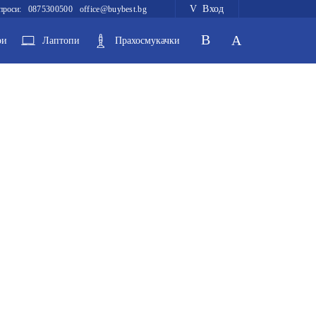
Вход
проси:
0875300500
office@buybest.bg
ри
Лаптопи
Прахосмукачки