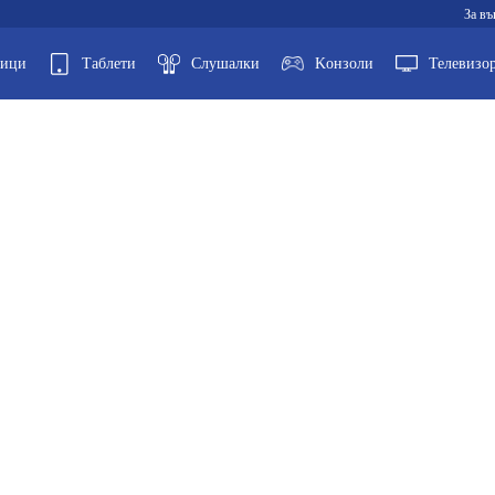
За въ
ници
Таблети
Слушалки
Kонзоли
Телевизо