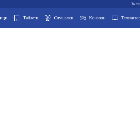
За въ
ници
Таблети
Слушалки
Kонзоли
Телевизо