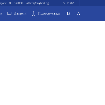
Вход
проси:
0875300500
office@buybest.bg
ри
Лаптопи
Прахосмукачки