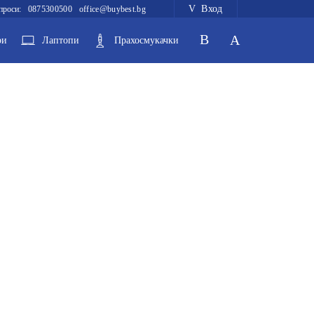
Вход
проси:
0875300500
office@buybest.bg
ри
Лаптопи
Прахосмукачки