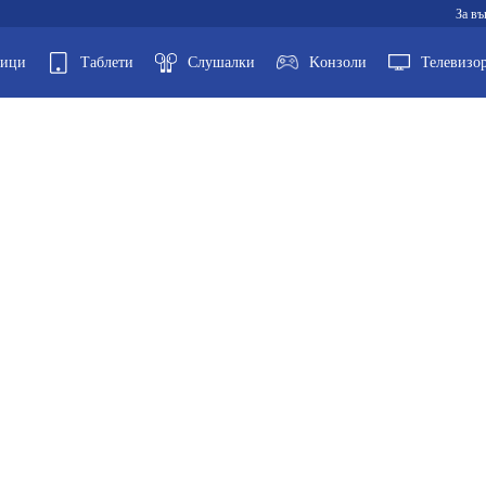
За въ
ници
Таблети
Слушалки
Kонзоли
Телевизо