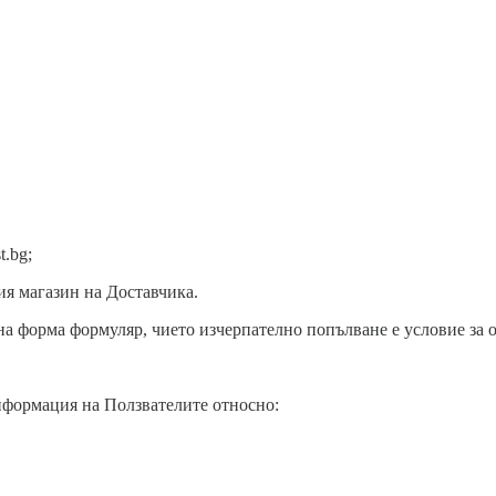
t.bg;
ния магазин на Доставчика.
нна форма формуляр, чието изчерпателно попълване е условие за 
нформация на Ползвателите относно: