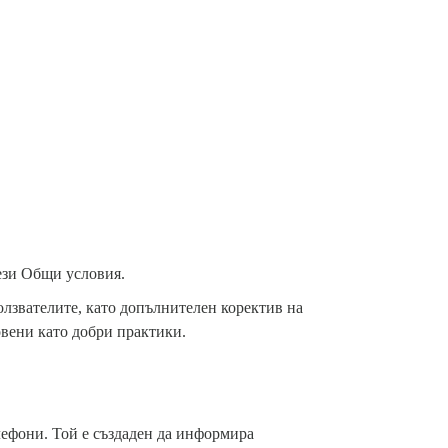
тези Общи условия.
олзвателите, като допълнителен коректив на
овени като добри практики.
лефони. Той е създаден да информира