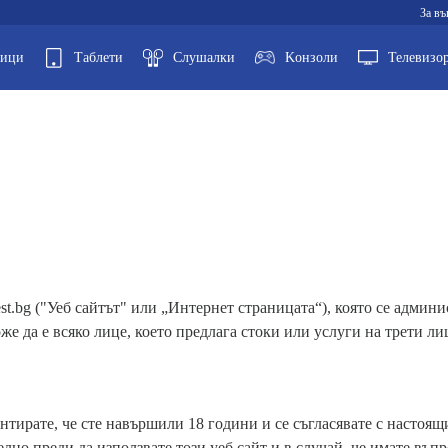
За въ
ници
Таблети
Слушалки
Kонзоли
Телевизо
st.bg ("Уеб сайтът" или „Интернет страницата“), която се адми
же да е всяко лице, което предлага стоки или услуги на трети ли
тирате, че сте навършили 18 години и се съгласявате с настоящи
но преди да използвате този уеб сайт и в случай, че имате въпро