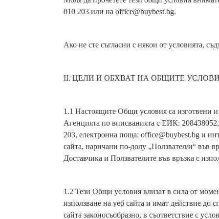
010 203 или на office@buybest.bg.
Ако не сте съгласни с някои от условията, съ
II. ЦЕЛИ И ОБХВАТ НА ОБЩИТЕ УСЛОВ
1.1 Настоящите Общи условия са изготвени и
Агенцията по вписванията с ЕИК: 208438052, с
203, електронна поща: office@buybest.bg и инт
сайта, наричани по-долу „Ползвател/и“ във в
Доставчика и Ползвателите във връзка с изпо
1.2 Тези Общи условия влизат в сила от момен
използване на уеб сайта и имат действие до с
сайта законосъобразно, в съответствие с усл