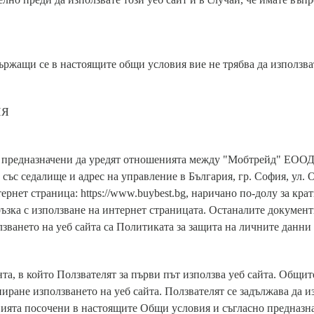
държащи се в настоящите общи условия вие не трябва да използват
ИЯ
 предназначени да уредят отношенията между "Мобтрейд" ЕООД,
ъс седалище и адрес на управление в България, гр. София, ул. О
ернет страница: https://www.buybest.bg, наричано по-долу за кра
ръзка с използване на интернет страницата. Останалите докумен
лзването на уеб сайта са Политиката за защита на личните данн
та, в който Ползвателят за първи път използва уеб сайта. Общит
пиране използването на уеб сайта. Ползвателят се задължава да и
овията посочени в настоящите Общи условия и съгласно предназн