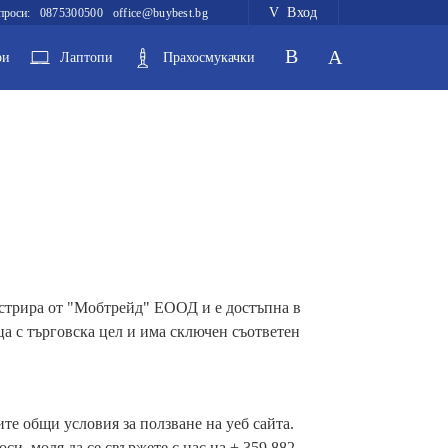
Вход
проси:
0875300500
office@buybest.bg
ри
Лаптопи
Прахосмукачки
нистрира от "Мобтрейд" ЕООД и е достъпна в
ца с търговска цел и има сключен съответен
те общи условия за ползване на уеб сайта.
си, моля да се свържете с нас на + 359 882