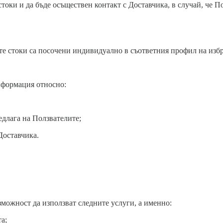
токи и да бъде осъществен контакт с Доставчика, в случай, че По
е стоки са посочени индивидуално в съответния профил на избр
нформация относно:
едлага на Ползвателите;
Доставчика.
зможност да използват следните услуги, а именно:
а;