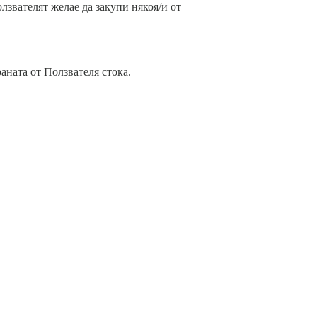
лзвателят желае да закупи някоя/и от
аната от Ползвателя стока.