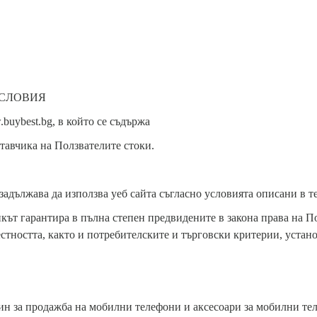
УСЛОВИЯ
.buybest.bg, в който се съдържа
тавчика на Ползвателите стоки.
 задължава да използва уеб сайта съгласно условията описани в 
кът гарантира в пълна степен предвидените в закона права на П
естността, както и потребителските и търговски критерии, устан
зин за продажба на мобилни телефони и аксесоари за мобилни те