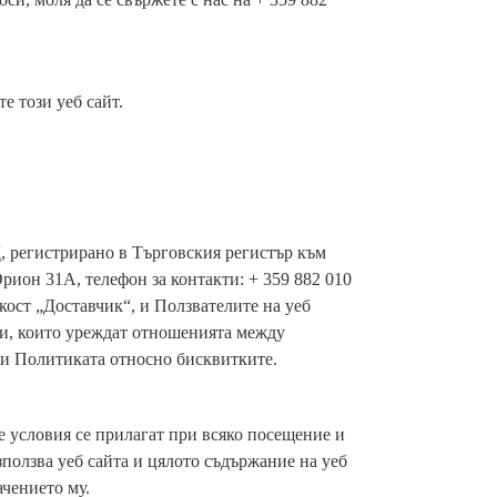
е този уеб сайт.
 регистрирано в Търговския регистър към
рион 31А, телефон за контакти: + 359 882 010
ткост „Доставчик“, и Ползвателите на уеб
ти, които уреждат отношенията между
и и Политиката относно бисквитките.
е условия се прилагат при всяко посещение и
зползва уеб сайта и цялото съдържание на уеб
ачението му.