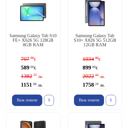
Samsung Galaxy Tab S10
Samsung Galaxy Tab
FE+ X626 5G 128GB
S10+ X826 5G 512GB
8GB RAM
12GB RAM
707
1034
00
00
€
€
589
899
00
00
€
€
1382
2022
77
33
лв.
лв.
1151
1758
98
29
лв.
лв.
Виж повече
Виж повече