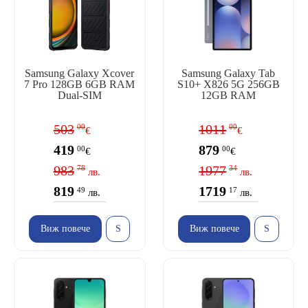
Samsung Galaxy Xcover
Samsung Galaxy Tab
7 Pro 128GB 6GB RAM
S10+ X826 5G 256GB
Dual-SIM
12GB RAM
503
1011
00
00
€
€
419
879
00
00
€
€
983
1977
78
34
лв.
лв.
819
1719
49
17
лв.
лв.
Виж повече
Виж повече