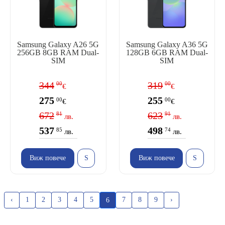
Samsung Galaxy A26 5G
Samsung Galaxy A36 5G
256GB 8GB RAM Dual-
128GB 6GB RAM Dual-
SIM
SIM
344
319
00
00
€
€
275
255
00
00
€
€
672
623
81
91
лв.
лв.
537
498
85
74
лв.
лв.
Виж повече
Виж повече
‹
1
2
3
4
5
7
8
9
›
6