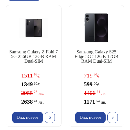
Samsung Galaxy Z Fold 7
Samsung Galaxy S25
5G 256GB 12GB RAM
Edge 5G 512GB 12GB
Dual-SIM
RAM Dual-SIM
1511
719
00
00
€
€
1349
599
00
00
€
€
2955
1406
26
24
лв.
лв.
2638
1171
41
54
лв.
лв.
Виж повече
Виж повече