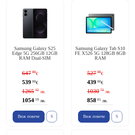
Samsung Galaxy S25
Samsung Galaxy Tab S10
Edge 5G 256GB 12GB
FE X526 5G 128GB 8GB
RAM Dual-SIM
RAM
647
527
00
00
€
€
539
439
00
00
€
€
1265
1030
42
72
лв.
лв.
1054
858
19
61
лв.
лв.
Виж повече
Виж повече