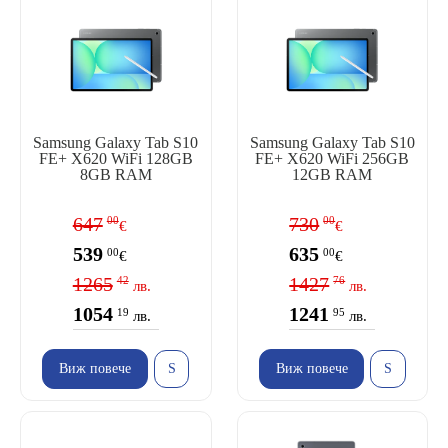
Samsung Galaxy Tab S10
Samsung Galaxy Tab S10
FE+ X620 WiFi 128GB
FE+ X620 WiFi 256GB
8GB RAM
12GB RAM
647
730
00
00
€
€
539
635
00
00
€
€
1265
1427
42
76
лв.
лв.
1054
1241
19
95
лв.
лв.
Виж повече
Виж повече