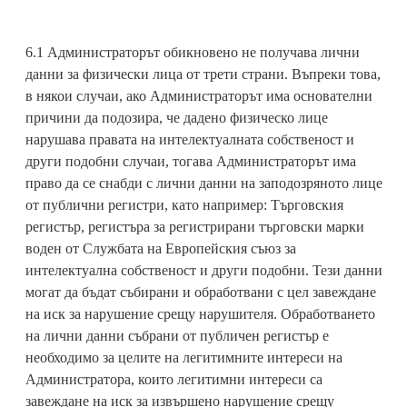
6.1 Администраторът обикновено не получава лични
данни за физически лица от трети страни. Въпреки това,
в някои случаи, ако Администраторът има основателни
причини да подозира, че дадено физическо лице
нарушава правата на интелектуалната собственост и
други подобни случаи, тогава Администраторът има
право да се снабди с лични данни на заподозряното лице
от публични регистри, като например: Търговския
регистър, регистъра за регистрирани търговски марки
воден от Службата на Европейския съюз за
интелектуална собственост и други подобни. Тези данни
могат да бъдат събирани и обработвани с цел завеждане
на иск за нарушение срещу нарушителя. Обработването
на лични данни събрани от публичен регистър е
необходимо за целите на легитимните интереси на
Aдминистратора, които легитимни интереси са
завеждане на иск за извършено нарушение срещу