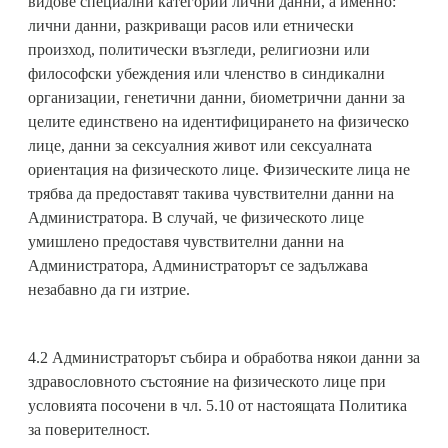
видове специални категории лични данни, а именно:
лични данни, разкриващи расов или етнически
произход, политически възгледи, религиозни или
философски убеждения или членство в синдикални
организации, генетични данни, биометрични данни за
целите единствено на идентифицирането на физическо
лице, данни за сексуалния живот или сексуалната
ориентация на физическото лице. Физическите лица не
трябва да предоставят такива чувствителни данни на
Администратора. В случай, че физическото лице
умишлено предоставя чувствителни данни на
Администратора, Администраторът се задължава
незабавно да ги изтрие.
4.2 Администраторът събира и обработва някои данни за
здравословното състояние на физическото лице при
условията посочени в чл. 5.10 от настоящата Политика
за поверителност.