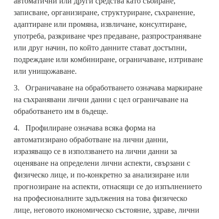
автоматични или други средства като събиране,
записване, организиране, структуриране, съхранение,
адаптиране или промяна, извличане, консултиране,
употреба, разкриване чрез предаване, разпространяване
или друг начин, по който данните стават достъпни,
подреждане или комбиниране, ограничаване, изтриване
или унищожаване.
3. Oграничаване на обработването означава маркиране
на съхранявани лични данни с цел ограничаване на
обработването им в бъдеще.
4. Профилиране означава всяка форма на
автоматизирано обработване на лични данни,
изразяващо се в използването на лични данни за
оценяване на определени лични аспекти, свързани с
физическо лице, и по-конкретно за анализиране или
прогнозиране на аспекти, отнасящи се до изпълнението
на професионалните задължения на това физическо
лице, неговото икономическо състояние, здраве, лични