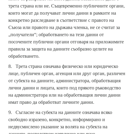
трета страна или не. Същевременно публичните органи,
които могат да получават лични данни в рамките на
конкретно разследване в съответствие с правото на
Съюза или правото на държава членка, не се считат за
„получатели“; обработването на тези данни от
посочените публични органи отговаря на приложимите
правила за защита на данните съобразно целите на
обработването.
8. Tрета страна означава физическо или юридическо
лице, публичен орган, агенция или друг орган, различен
от субекта на данните, администратора, обработващия
лични данни и лицата, които под прякото ръководство
на администратора или на обработващия лични данни
имат право да обработват личните данни.
9. Съгласие на субекта на данните означава всяко
свободно изразено, конкретно, информирано и
недвусмислено указание за волята на субекта на
данните, посредством изявление или ясно