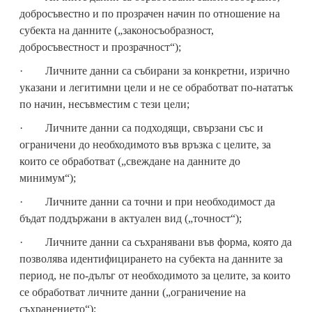
добросъвестно и по прозрачен начин по отношение на
субекта на данните („законосъобразност,
добросъвестност и прозрачност“);
· Личните данни са събирани за конкретни, изрично
указани и легитимни цели и не се обработват по-нататък
по начин, несъвместим с тези цели;
· Личните данни са подходящи, свързани със и
ограничени до необходимото във връзка с целите, за
които се обработват („свеждане на данните до
минимум“);
· Личните данни са точни и при необходимост да
бъдат поддържани в актуален вид („точност“);
· Личните данни са съхранявани във форма, която да
позволява идентифицирането на субекта на данните за
период, не по-дълъг от необходимото за целите, за които
се обработват личните данни („ограничение на
съхранението“);