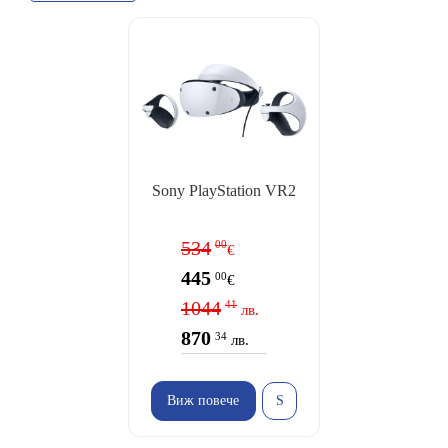
Sony PlayStation VR2
534
00
€
445
00
€
1044
41
лв.
870
34
лв.
Виж повече