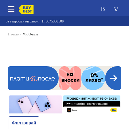
За въпроси и отговори:
0875300500
Начало
VR Очила
Филтрирай