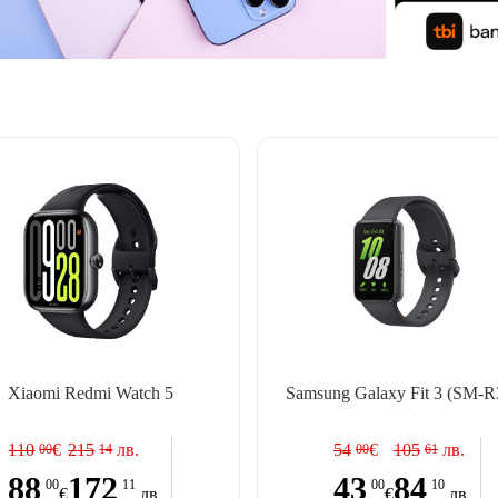
Xiaomi Redmi Watch 5
Samsung Galaxy Fit 3 (SM-R
110
€
215
лв.
54
€
105
лв.
00
14
00
61
88
172
43
84
00
11
00
10
€
лв.
€
лв.