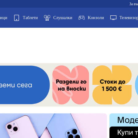
За въ
ници
Таблети
Слушалки
Kонзоли
Телевизо