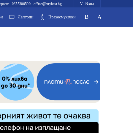
Вход
проси:
0875300500
office@buybest.bg
ри
Лаптопи
Прахосмукачки