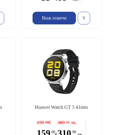
Виж повече
m
Huawei Watch GT 5 41mm
199
€
389
лв.
00
21
159
310
00
98
€
лв.