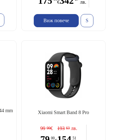
175
342
€
лв.
Виж повече
 44 mm
Xiaomi Smart Band 8 Pro
99
€
193
лв.
00
63
79
154
00
51