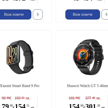
Виж повече
Виж повече
Xiaomi Smart Band 9 Pro
Huawei Watch GT 5 46m
99
€
193
лв.
193
€
377
лв.
00
63
00
48
79
154
154
301
00
51
00
20
€
лв.
€
лв.