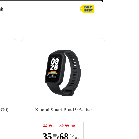
390)
Xiaomi Smart Band 9 Active
44
€
86
лв.
00
06
35
68
00
45
€
лв.