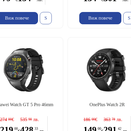
Виж повече
Виж повече
awei Watch GT 5 Pro 46mm
OnePlus Watch 2R
274
€
535
лв.
186
€
363
лв.
00
90
00
78
219
428
149
291
00
33
00
42