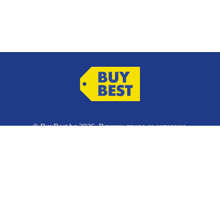
© BuyBest.bg 2026. Всички права са запазени.
Преглед на
Ек
кспресна
пратката
оф
оставка