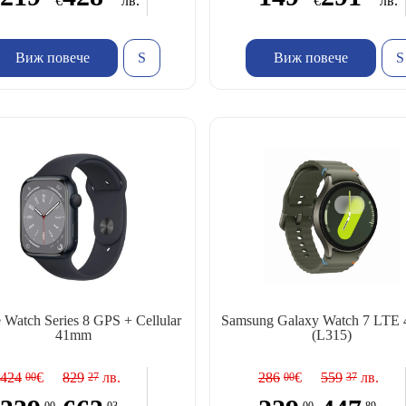
€
лв.
€
лв.
Виж повече
Виж повече
 Watch Series 8 GPS + Cellular
Samsung Galaxy Watch 7 LTE
41mm
(L315)
424
€
829
лв.
286
€
559
лв.
00
27
00
37