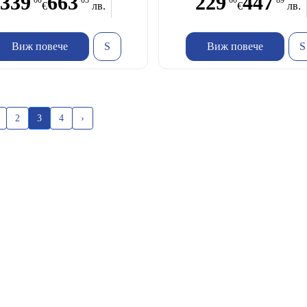
339
663
229
447
00
03
00
89
€
лв.
€
лв.
Виж повече
Виж повече
2
4
›
3