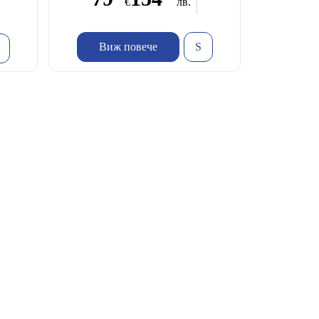
€
лв.
Виж повече