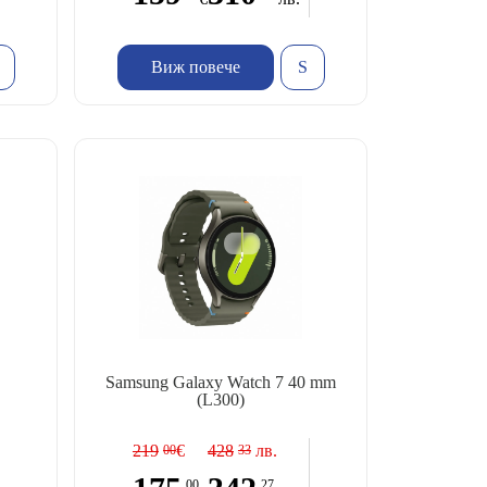
Виж повече
Samsung Galaxy Watch 7 40 mm
(L300)
219
€
428
лв.
00
33
00
27