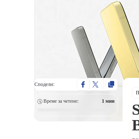
Сподели:
П
Време за четене:
1 мин
S