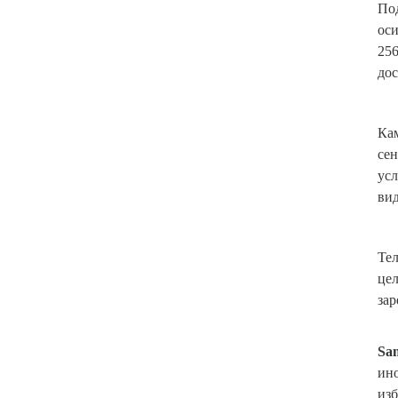
Под
оси
256
дос
Кам
сен
усл
вид
Тел
цел
зар
Sam
ино
изб