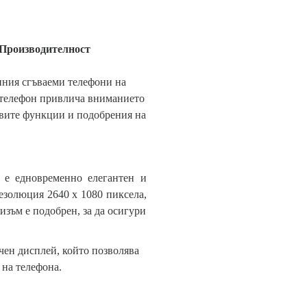
 Производителност
иния сгъваеми телефони на
 телефон привлича вниманието
овите функции и подобрения на
о е едновременно елегантен и
езолюция 2640 x 1080 пиксела,
зъм е подобрен, за да осигури
чен дисплей, който позволява
 на телефона.