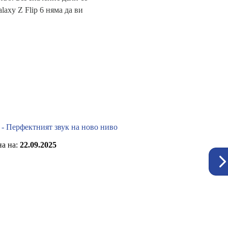
axy Z Flip 6 няма да ви
а нa:
22.09.2025
rPods 4 - Перфектният звук на ново