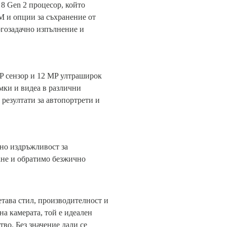
 8 Gen 2 процесор, който
M и опции за съхранение от
огозадачно изпълнение и
MP сензор и 12 MP ултраширок
мки и видеа в различни
 резултати за автопортрети и
чно издръжливост за
ане и обратимо безжично
етава стил, производителност и
а камерата, той е идеален
во. Без значение дали се