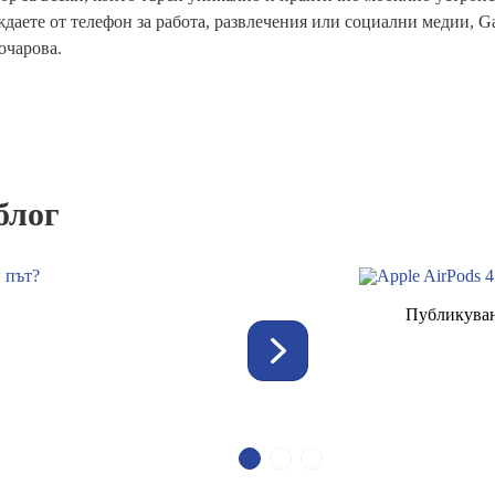
даете от телефон за работа, развлечения или социални медии, Gal
очарова.
блог
Публикуван
едлага Apple този
Apple Ai
ниво