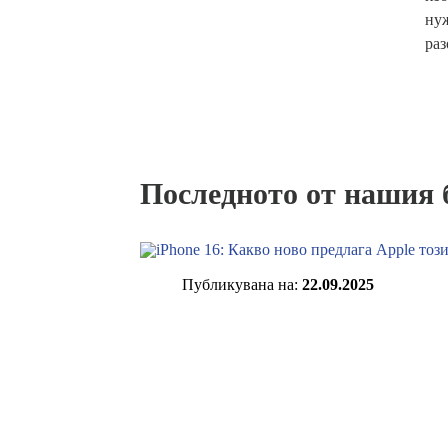
нуж
раз
Последното от нашия 
Публикувана нa:
22.09.2025
iPhone 16: Какво ново пр
път?