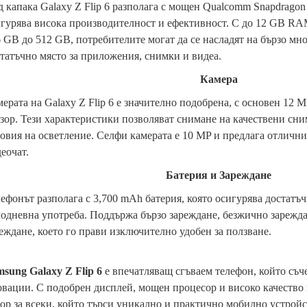
 капака Galaxy Z Flip 6 разполага с мощен Qualcomm Snapdragon
гурява висока производителност и ефективност. С до 12 GB RA
 GB до 512 GB, потребителите могат да се насладят на бързо мн
татъчно място за приложения, снимки и видеа.
Камера
ерата на Galaxy Z Flip 6 е значително подобрена, с основен 12 
зор. Тези характеристики позволяват снимане на качествени сни
овия на осветление. Селфи камерата е 10 MP и предлага отлични
еочат.
Батерия и Зареждане
ефонът разполага с 3,700 mAh батерия, която осигурява достатъ
одневна употреба. Поддържа бързо зареждане, безжично зарежд
еждане, което го прави изключително удобен за ползване.
Време за четене:
1 мин
sung Galaxy Z Flip 6
е впечатляващ сгъваем телефон, който съч
вации. С подобрен дисплей, мощен процесор и високо качество н
ор за всеки, който търси уникално и практично мобилно устройст