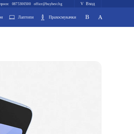
Вход
проси:
0875300500
office@buybest.bg
ри
Лаптопи
Прахосмукачки