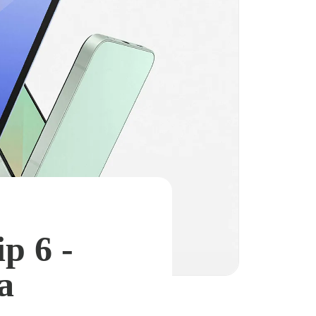
p 6 -
а