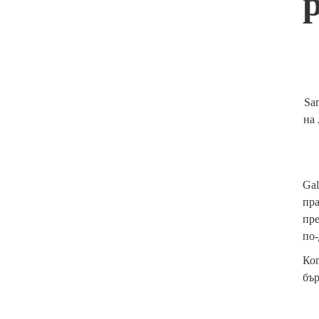
Sa
на 
Gal
пра
пре
по-
Ког
бър