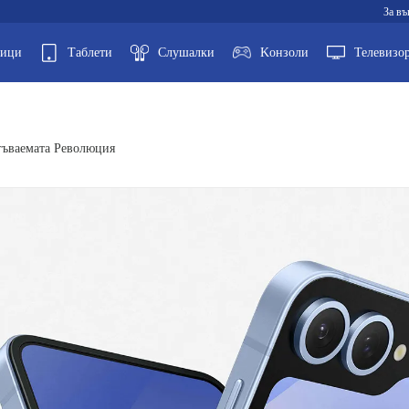
За въ
ници
Таблети
Слушалки
Kонзоли
Телевизо
Сгъваемата Революция