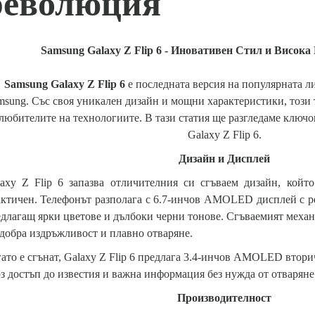
революция
Samsung Galaxy Z Flip 6 - Иновативен Стил и Висока
Samsung Galaxy Z Flip 6
е последната версия на популярната л
msung. Със своя уникален дизайн и мощни характеристики, този
любителите на технологиите. В тази статия ще разгледаме ключ
Galaxy Z Flip 6.
Дизайн и Дисплей
axy Z Flip 6 запазва отличителния си сгъваем дизайн, койт
ктичен. Телефонът разполага с 6.7-инчов AMOLED дисплей с р
длагащ ярки цветове и дълбоки черни тонове. Сгъваемият механи
добра издръжливост и плавно отваряне.
ато е сгънат, Galaxy Z Flip 6 предлага 3.4-инчов AMOLED втори
з достъп до известия и важна информация без нужда от отваряне
Производителност