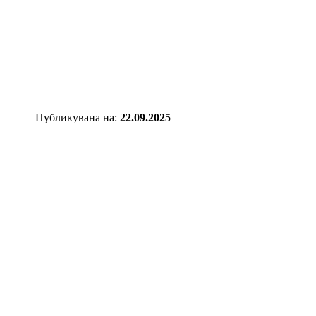
Публикувана нa:
22.09.2025
Смартфонът на бъдещето -
Samsung Galaxy S24 Ultra